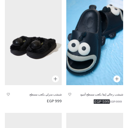
شبشب رجالي إيفا بكعب مسطح أسود
شبشب منزلي بكعب مسطح
999 EGP
599 EGP
999 EGP