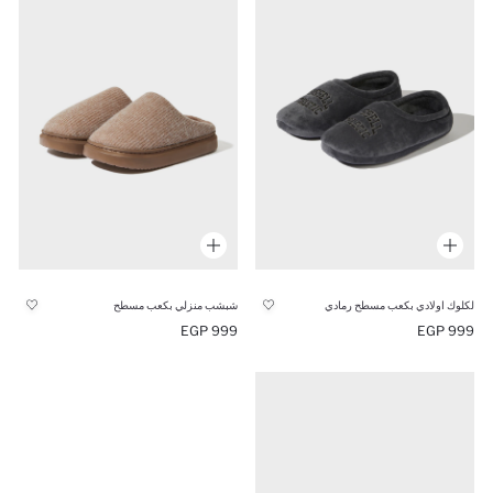
لكلوك اولادي بكعب مسطح رمادي
شبشب منزلي بكعب مسطح
999 EGP
999 EGP