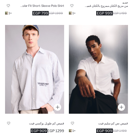
جديد
من مزيج الكتان ممزوج بالكتان قميص نص كم
Regular Fit Short-Sleeve Polo Shirt
799 EGP
999 EGP
+1
1999 EGP
+1
1499 EGP
قميص نص كم سليم فيت
قميص كم طويل بوكسي فيت
909 EGP
1299 EGP
909 EGP
+1
1499 EGP