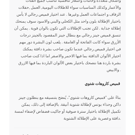
واشكال متعددة وخامات واسعار تنافسية تناسب جميع الفئات
والأعمار وكذلك المناسبات سواء للاطلالات اليومية, العمل ,حفلات
الزفاف و اجتماعات العمل وغيرها . عند اختيار قميص رجالي لا بأس
باختيار الإطلالة بلون واحد مثل الكحلي والبني والاسود سوف يمنحك
إطلالة جذابة . لكن تجنب الإطلالات التي تكون بالوان قوية . يمكن أن
تنسق قميص جينز رجالي مع بنطال جينز المقصود بالجينز درجات
الأزرق سواء كانت الفاتحة أو الغامقة . يلعب لون البشرة دور مهم
في اختيار قميص رجالي عندما تكون صاحب بشرة دافئة يمكنك
اختيار الألوان الدافئة بما فيها الاحمر والاصفر اما اذا كنت صاحب
بشرة باردة هنا ننصحك باختيار بعض الألوان الباردة بما فيها الازرق
والابيض .
قميص كاروهات شتوي
بناءً على "قميص كاروهات شتوي"، يُنصَح بتنسيقه مع بنطلون جينز
داكن وحذاء بوتس لإطلالة شتوية أنيقة. بالإضافة إلى ذلك، يمكن
تكميل الإطلالة باختيار سترة صوفية أو جاكيت فضفاض لإضفاء لمسة
دافئة وعصرية على الإطلالة الشتوية.