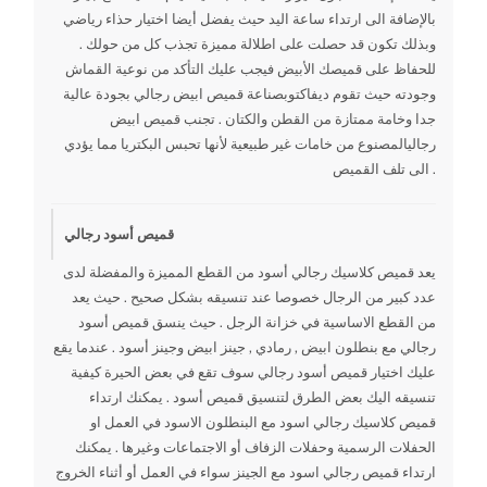
بالإضافة الى ارتداء ساعة اليد حيث يفضل أيضا اختيار حذاء رياضي
وبذلك تكون قد حصلت على اطلالة مميزة تجذب كل من حولك .
للحفاظ على قميصك الأبيض فيجب عليك التأكد من نوعية القماش
وجودته حيث تقوم ديفاكتوبصناعة قميص ابيض رجالي بجودة عالية
جدا وخامة ممتازة من القطن والكتان . تجنب قميص ابيض
رجاليالمصنوع من خامات غير طبيعية لأنها تحبس البكتريا مما يؤدي
الى تلف القميص .
قميص أسود رجالي
يعد قميص كلاسيك رجالي أسود من القطع المميزة والمفضلة لدى
عدد كبير من الرجال خصوصا عند تنسيقه بشكل صحيح . حيث يعد
من القطع الاساسية في خزانة الرجل . حيث ينسق قميص أسود
رجالي مع بنطلون ابيض , رمادي , جينز ابيض وجينز أسود . عندما يقع
عليك اختيار قميص أسود رجالي سوف تقع في بعض الحيرة كيفية
تنسيقه اليك بعض الطرق لتنسيق قميص أسود . يمكنك ارتداء
قميص كلاسيك رجالي اسود مع البنطلون الاسود في العمل او
الحفلات الرسمية وحفلات الزفاف أو الاجتماعات وغيرها . يمكنك
ارتداء قميص رجالي اسود مع الجينز سواء في العمل أو أثناء الخروج