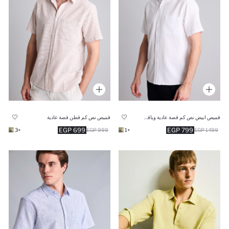
قميص ابيض نص كم قصة عادية وياقة بولو
قميص نص كم قطن قصة عادية
699 EGP
799 EGP
+3
999 EGP
+1
1499 EGP