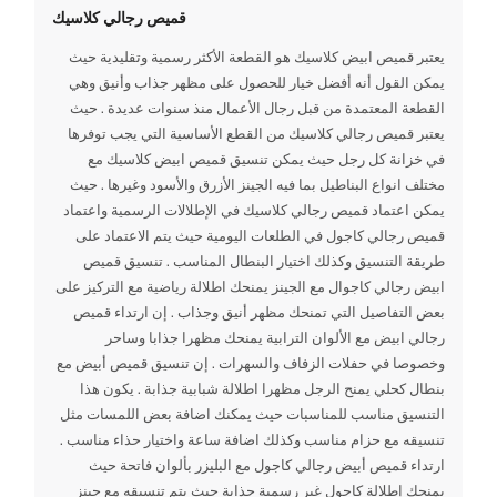
قميص رجالي كلاسيك
يعتبر قميص ابيض كلاسيك هو القطعة الأكثر رسمية وتقليدية حيث
يمكن القول أنه أفضل خيار للحصول على مظهر جذاب وأنيق وهي
القطعة المعتمدة من قبل رجال الأعمال منذ سنوات عديدة . حيث
يعتبر قميص رجالي كلاسيك من القطع الأساسية التي يجب توفرها
في خزانة كل رجل حيث يمكن تنسيق قميص ابيض كلاسيك مع
مختلف انواع البناطيل بما فيه الجينز الأزرق والأسود وغيرها . حيث
يمكن اعتماد قميص رجالي كلاسيك في الإطلالات الرسمية واعتماد
قميص رجالي كاجول في الطلعات اليومية حيث يتم الاعتماد على
طريقة التنسيق وكذلك اختيار البنطال المناسب . تنسيق قميص
ابيض رجالي كاجوال مع الجينز يمنحك اطلالة رياضية مع التركيز على
بعض التفاصيل التي تمنحك مظهر أنيق وجذاب . إن ارتداء قميص
رجالي ابيض مع الألوان الترابية يمنحك مظهرا جذابا وساحر
وخصوصا في حفلات الزفاف والسهرات . إن تنسيق قميص أبيض مع
بنطال كحلي يمنح الرجل مظهرا اطلالة شبابية جذابة . يكون هذا
التنسيق مناسب للمناسبات حيث يمكنك اضافة بعض اللمسات مثل
تنسيقه مع حزام مناسب وكذلك اضافة ساعة واختيار حذاء مناسب .
ارتداء قميص أبيض رجالي كاجول مع البليزر بألوان فاتحة حيث
يمنحك إطلالة كاجول غير رسمية جذابة حيث يتم تنسيقه مع جينز