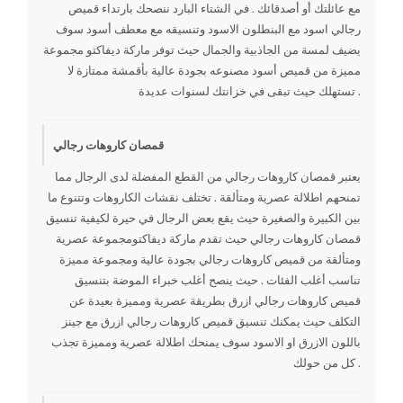
مع عائلتك أو أصدقائك . في الشتاء البارد ننصحك بارتداء قميص
رجالي اسود مع البنطلون الاسود وتنسيقه مع معطف أسود سوف
يضيف لمسة من الجاذبية والجمال حيث توفر ماركة ديفاكتو مجموعة
مميزة من قميص أسود مصنوعه بجودة عالية بأقمشة ممتازة لا
تستهلك حيث تبقى في خزانتك لسنوات عديدة .
قمصان كاروهات رجالي
يعتبر قمصان كاروهات رجالي من القطع المفضلة لدى الرجال مما
تمنحهم اطلالة عصرية ومتألقة . تختلف نقشات الكاروهات وتتنوع ما
بين الكبيرة والصغيرة حيث يقع بعض الرجال في حيرة لكيفية تنسيق
قمصان كاروهات رجالي حيث تقدم ماركة ديفاكتومجموعة عصرية
ومتألقة من قميص كاروهات رجالي بجودة عالية ومجموعة مميزة
تناسب أغلب الفئات . حيث ينصح أغلب خبراء الموضة بتنسيق
قميص كاروهات رجالي ازرق بطريقة عصرية ومميزة بعيدة عن
التكلف حيث يمكنك تنسيق قميص كاروهات رجالي ازرق مع جينز
باللون الازرق او الاسود سوف يمنحك اطلالة عصرية ومميزة تجذب
كل من حولك .