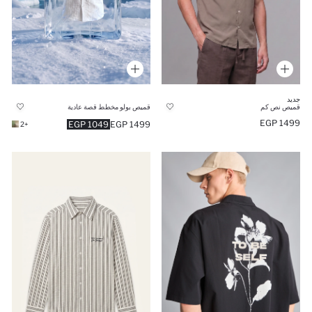
جديد
قميص بولو مخطط قصة عادية
قميص نص كم
1499 EGP
1049 EGP
1499 EGP
+2