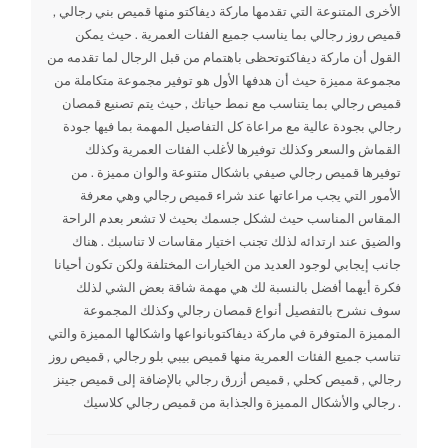
الأخرى المتنوعة التي تقدمها ماركة ديفاكتو منها قميص بني رجالي ,
قميص روز رجالي بما يناسب جميع الفئات العمرية . حيث يمكن
القول أن ماركة ديفاكتوتحظى باهتمام من قبل الرجال لما تقدمه من
مجموعة مميزة حيث أن هدفها الأول هو توفير مجموعة متكاملة من
قميص رجالي بما يتناسب مع نمط حياتك , حيث يتم تصنيع قمصان
رجالي بجودة عالية مع مراعاة كل التفاصيل المهمة بما فيها جودة
القماش والسعر وكذلك توفيرها لأغلب الفئات العمرية وكذلك
توفيرها قميص رجالي صيفي باشكال متنوعة والوان مميزة . من
الأمور التي يجب مراعاتها عند شراء قميص رجالي وهي معرفة
المقاس المناسب حيث لشكل جسمك بحيث لا تشعر بعدم الراحة
والضيق عند ارتدائه لذلك تجنب اختيار مقاسات لا تناسبك . هناك
جانب إيجابي لوجود العديد من الخيارات المختلفة ولكن تكون أحيانا
فكرة أيهما أفضل بالنسبة لك هي مهمة شاقة بعض الشي لذلك
سوف نشرح بالتفصيل أنواع قمصان رجالي وكذلك المجموعة
المميزة المتوفرة في ماركة ديفاكتوبانواعها واشكالها المميزة والتي
تناسب جميع الفئات العمرية منها قميص بيبي بلو رجالي , قميص روز
رجالي , قميص كحلي , قميص أزرق رجالي بالإضافة إلى قميص جينز
رجالي والأشكال المميزة والجذابة من قميص رجالي كلاسيك .