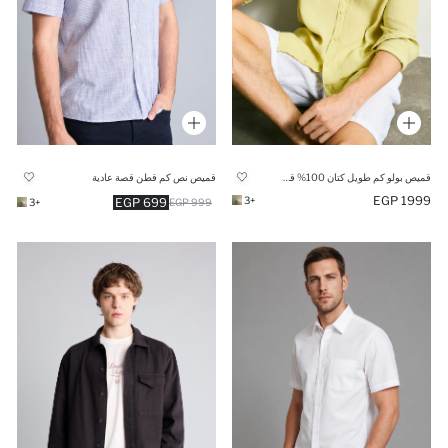
قميص بولو كم طويل كتان 100% قصة مريحة
قميص نص كم قطن قصة عادية
1999 EGP
+3
699 EGP
+3
999 EGP