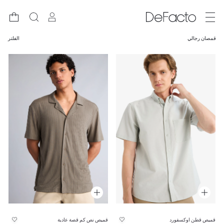
قمصان رجالي
الفلتر
قميص قطن اوكسفورد
قميص نص كم قصة عادية