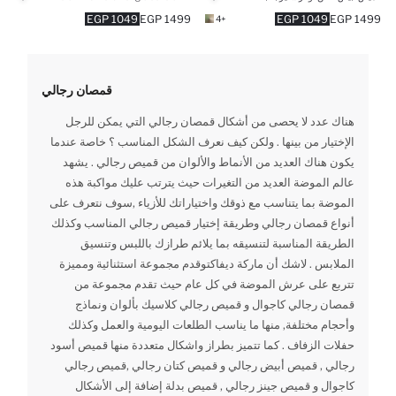
1049 EGP
1499 EGP
1049 EGP
1499 EGP
+4
قمصان رجالي
هناك عدد لا يحصى من أشكال قمصان رجالي التي يمكن للرجل
الإختيار من بينها . ولكن كيف نعرف الشكل المناسب ؟ خاصة عندما
يكون هناك العديد من الأنماط والألوان من قميص رجالي . يشهد
عالم الموضة العديد من التغيرات حيث يترتب عليك مواكبة هذه
الموضة بما يتناسب مع ذوقك واختياراتك للأزياء ,سوف نتعرف على
أنواع قمصان رجالي وطريقة إختيار قميص رجالي المناسب وكذلك
الطريقة المناسبة لتنسيقه بما يلائم طرازك باللبس وتنسيق
الملابس . لاشك أن ماركة ديفاكتوقدم مجموعة استثنائية ومميزة
تتربع على عرش الموضة في كل عام حيث تقدم مجموعة من
قمصان رجالي كاجوال و قميص رجالي كلاسيك بألوان ونماذج
وأحجام مختلفة, منها ما يناسب الطلعات اليومية والعمل وكذلك
حفلات الزفاف . كما تتميز بطراز واشكال متعددة منها قميص أسود
رجالي , قميص أبيض رجالي و قميص كتان رجالي ,قميص رجالي
كاجوال و قميص جينز رجالي , قميص بدلة إضافة إلى الأشكال