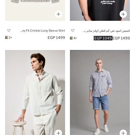
قميص اسود نص كم قطن اوفر سايز بطبعة من الخلف
Boxy Fit Crinkle Long Sleeve Shirt
1499 EGP
+2
1049 EGP
1499 EGP
+4