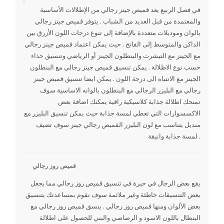
في فصل الربيع يعد قميص جينز رجالي من الإطلالات الأساسية
والمعتمدة من قبل العديد من الشباب . يتوفر قميص جينز رجالي
بالوان وموديلات متعددة بالإضافة إلى تنوع درجات اللون الأزرق بين
الداكن والمتوسط إلى الفاتح . حيث يمكن اعتماد قميص جينز رجالي
مع الجينز مع التيشرت والبنطلون الجينز أو الرياضي وتنسيق حذاء
حسب نوع الاطلالة . يمكن تنسيق قميص جينز رجالي مع البنطلون
الجينز مع الانتباه الى درجة اللون . يمكن ايضا تنسيق قميص جينز
رجالي مع البليزر الرجالي مع البنطلون بالوانه الاساسية سوف
تمنحك اطلالة جذابة كلاسيكية راقية يمكنك اضافة بعض
الاكسسوارات التي تعطي لمسة جذابة حيث يمكن تنسيق البليزر مع
منديل يتناسب مع لون البليزر القميص رجالي جينز سوف تضيف
لمسة جذابة وانيقة .
قميص روز رجالي
يقع بعض الرجال في حيرة في تنسيق قميص روز رجالي مما يجعل
بعض التنسيقات خاطئة وغير ملائمة سوف نقوم بمساعدتك بتنسيق
بعض الألوان ومنها قميص روز رجالي . ينسق قميص روز رجالي مع
البنطال باللون الاسود و الرصاصي والبني للحصول على اطلالة