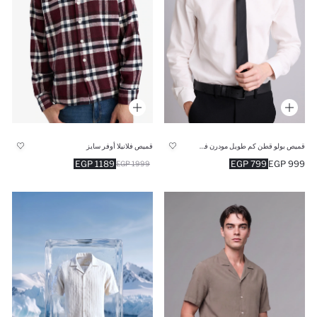
قميص بولو قطن كم طويل مودرن فيت
قميص فلانيلا أوفر سايز
1189 EGP
799 EGP
999 EGP
1999 EGP