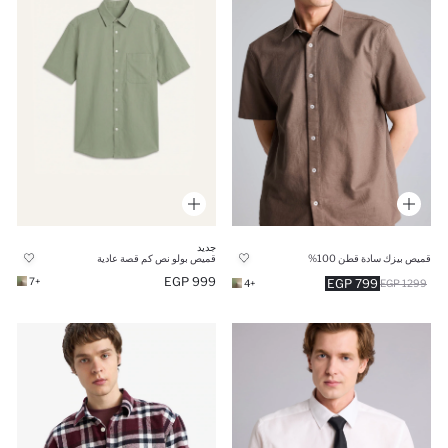
جديد
قميص بيزك سادة قطن 100%
قميص بولو نص كم قصة عادية
999 EGP
+7
799 EGP
+4
1299 EGP