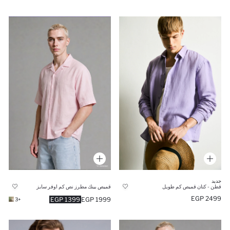
جديد
قطن - كتان قميص كم طويل
قميص بينك مطرز نص كم اوفر سايز
2499 EGP
1399 EGP
1999 EGP
+3