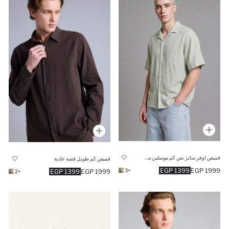
قميص اوفر سايز نص كم موسلين مطرز
قميص كم طويل قصة عادية
1399 EGP
1999 EGP
+3
1399 EGP
1999 EGP
+2