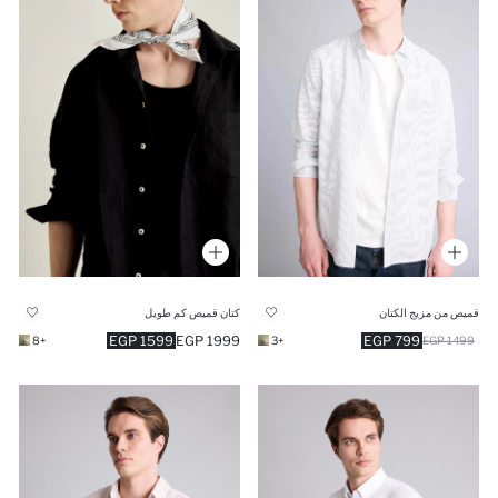
قميص من مزيج الكتان
كتان قميص كم طويل
1599 EGP
1999 EGP
799 EGP
+8
+3
1499 EGP