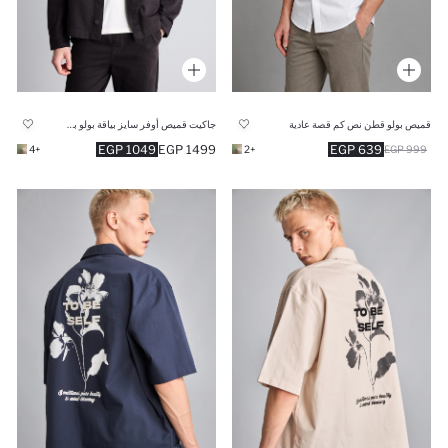
قميص بولو قطن نص كم قصة عادية
جاكيت قميص أوفر سايز بياقة بولو بجيب
1049 EGP
1499 EGP
639 EGP
+4
+2
999 EGP