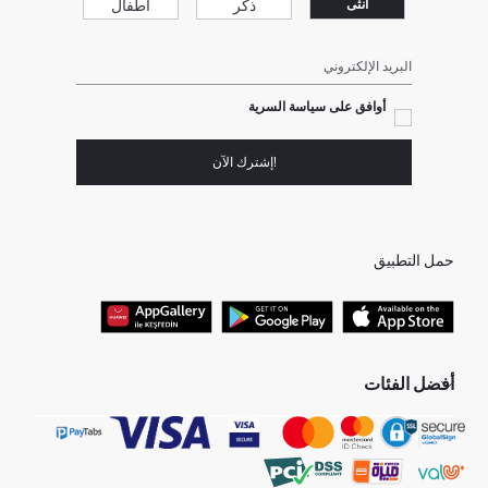
ذكر
أطفال
انثى
البريد الإلكتروني
أوافق على سياسة السرية
!إشترك الآن
حمل التطبيق
أفضل الفئات
جميع متاجرنا
برفانات حريمى
هدايا عيد الحب
جينز رجالي
البلوفر النسائية
تونيكات نسائي
بلوفر رجالي
فساتين نساء