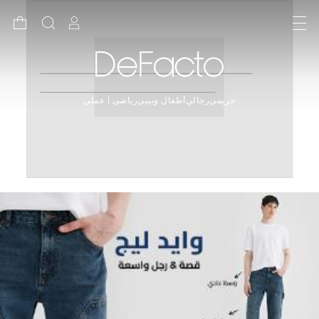
حريمي
رجالي
أطفال وبيبي
رياضي | عملي