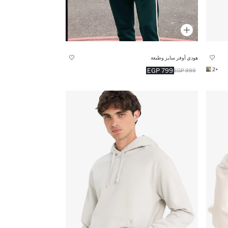
هودي أوفر سايز وطبعة
+2
799 EGP
999 EGP