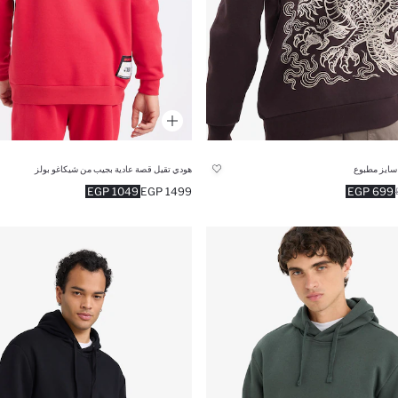
سايز مطبوع
هودي تقيل قصة عادية بجيب من شيكاغو بولز
1049 EGP
1499 EGP
699 EGP