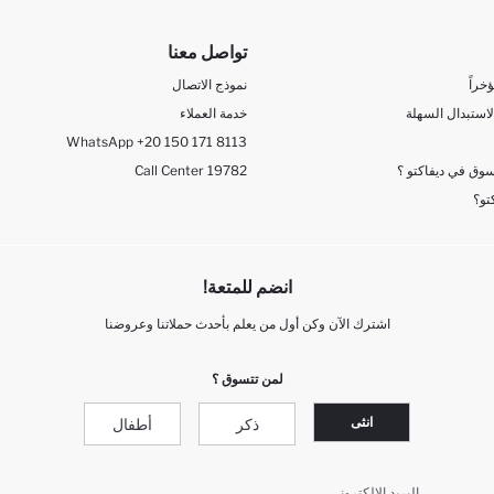
تواصل معنا
خراً
نموذج الاتصال
لاستبدال السهلة
خدمة العملاء
WhatsApp +20 150 171 8113
وق في ديفاكتو ؟
Call Center 19782
تو؟
انضم للمتعة!
اشترك الآن وكن أول من يعلم بأحدث حملاتنا وعروضنا
لمن تتسوق ؟
انثى
ذكر
أطفال
البريد الإلكتروني