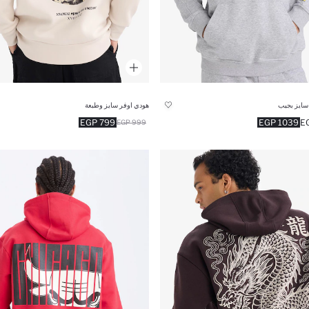
سايز بجيب
هودي اوفر سايز وطبعة
799 EGP
1039 EGP
999 EGP