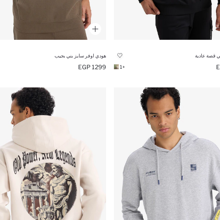
 قصة عادية
هودي اوفر سايز بني بجيب
1299 EGP
+1