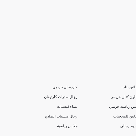
تين بنات
كارديجان حريمي
لون كتان حريمي
رجال سترات كارديغان
بس رياضية حريمي
نساء فيستات
تين للمحجبات
رجال فيستات النماذج
يوم رجالي
ملابس رياضية