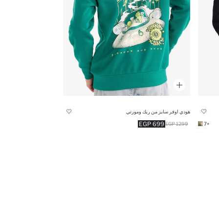
هودي اوفر سايز من ريك ومورتي
699 EGP
1299 EGP
+7