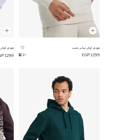
هودي اوفر سايز بجيب
هودي اوفر 
1299 EGP
+2
1299 EGP