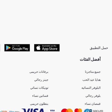
حمل التطبيق
أفضل الفئات
جميع متاجرنا
برفانات حريمى
هدايا عيد الحب
جينز رجالي
البلوفر النسائية
تونيكات نسائي
بلوفر رجالي
فساتين نساء
قمصان نساء
بنطلون حريمى