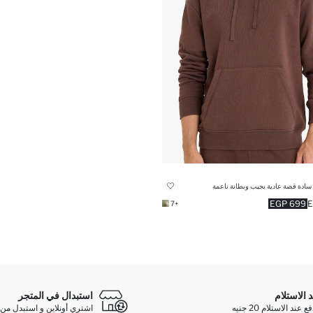
سادة قصة عادية بجيب وبطانة ناعمة
699 EGP
+7
د الاستلام
استبدال في المتجر
ند الاستلام 20 جنيه
اشتري أونلاين و استبدل من 