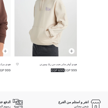
هودي أوفر سايز بجيب من ريك ومورتي
هودي بيزك 
999 EGP
699 EGP
999 EGP
انقر و استلم من الفرع
الدفع عن
شحن مجاني
رسوم الدفع ع