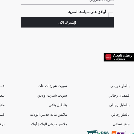
أوافق على سياسة السرية
!إشترك الآن
بالطو حريمي
سويت شيرتات بنات
فسا
قمصان رجالي
سويت شيرت اولادي
بنط
بناطيل رجالي
بناطيل بناتي
ملا
بالطو رجالي
ملابس بنات حديثي الولادة
فسا
جينز نسائي
ملابس حديثي الولادة أولاد
برف