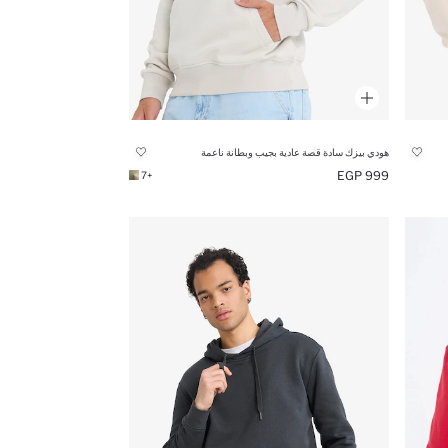
هودي بيزك سادة قصة عادية بجيب وبطانة ناعمة
999 EGP
+7