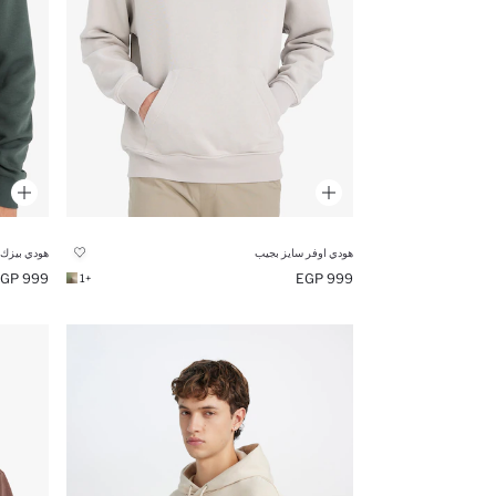
هودي اوفر سايز بجيب
هودي بيزك 
999 EGP
999 EGP
+1