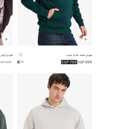
هودي قصة عادية بجيب
هودي اوفر 
799 EGP
999 EGP
999 EGP
+7