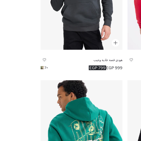
هودي قصة عادية وجيب
799 EGP
999 EGP
+7