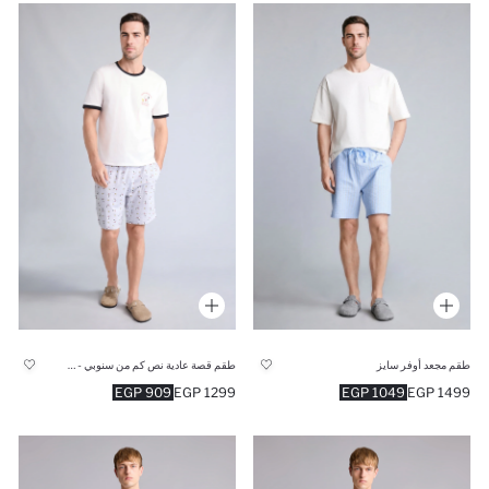
طقم مجعد أوفر سايز
طقم قصة عادية نص كم من سنوبي - قطعتين
909 EGP
1299 EGP
1049 EGP
1499 EGP