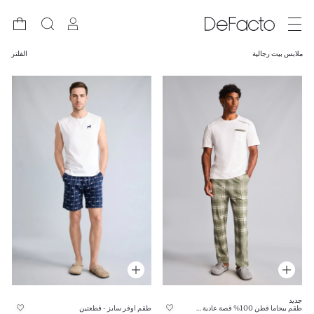
ملابس بيت رجالية
الفلتر
جديد
طقم بيجاما قطن 100% قصة عادية - قطعتين
طقم اوفر سايز - قطعتين