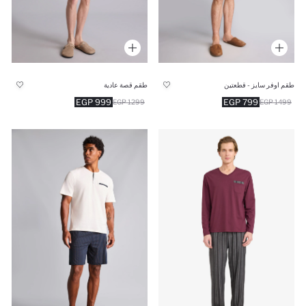
طقم اوفر سايز - قطعتين
طقم قصة عادية
999 EGP
799 EGP
1299 EGP
1499 EGP