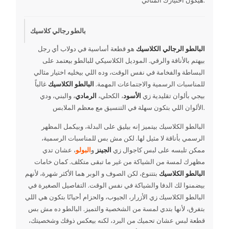
هيكون اختيارك المثالي.
بالطو رجالي كلاسيك
البالطو الرجالي الكلاسيك
هو قطعة أساسية في دولاب أي رجل
بيهتم بالأناقة والرقي. الموديل الكلاسيكي للبالطو بيعتمد على
البساطة والفخامة في نفس الوقت، وده اللي بيخليه اختيار مثالي
للمناسبات الرسمية والاجتماعات المهمة.
البالطو الكلاسيك
غالباً
بيجي بألوان تقليدية زي
الأسود
، الكحلي،
الرمادي
، والبني، ودي
الألوان اللي بتكون سهلة في التنسيق مع معظم الملابس.
البالطو الكلاسيك بيتميز إنه بيليق على البدلة، وبيكمل المظهر
الرسمي بأناقة لا مثيل لها. لكن مش بس للمناسبات الرسمية،
ممكن تلبسه على لبس كاجوال زي
الجينز
و
البولو
، عشان تدي
مظهرك لمسة من الشياكة من غير ما تبقى متكلف. كمان خامات
البالطو الكلاسيك
بتتنوع، لكن الصوف و الوبر هما الأكثر شهرة، لأنهم
بيضمنوا لك الدفا والشياكة في نفس الوقت. التفاصيل الصغيرة في
البالطو الكلاسيك زي الأزرار، الجيوب، والحزام أحيانًا بتكون هي اللي
بتفرق، لأنها بتدي لمسة من الشخصية والتميز. البالطو ده مش بس
قطعة لبس عشان تحميك من البرد، لكنه بيعكس ذوقك وشخصيتك،