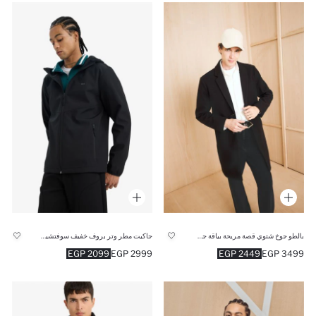
بالطو جوخ شتوي قصة مريحة بياقة جاكيت
جاكيت مطر وتر بروف خفيف سوفتشيل قصة عادية من DeFactoFit
2099 EGP
2999 EGP
2449 EGP
3499 EGP