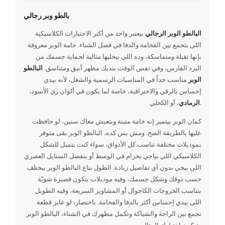
بالطو وبر رجالي
البالطو الوبر الرجالي
بيعتبر واحد من أكتر الاختيارات الكلاسيكية
اللي بتجمع بين الفخامة والدفا في فصل الشتاء. خامة الوبر معروفة
بإنها تقيلة ومتماسكة، وده اللي بيخليها مثالية لحماية جسمك من
البرد القارس، وفي نفس الوقت بتديك مظهر أنيق ومتناسق.
البالطو
الوبر
مناسب جداً في المناسبات الرسمية والشغل، لأنه بيدي
إحساس بالرقي والاحترافية، خاصة لما يكون في ألوان زي الأسود،
، أو الكحلي.
الرمادي
كمان الوبر بيتميز إنه خامة متينة وبتعيش معاك سنين، لو حافظت
عليها
بالطريقة الصح. ومش بس كده، البالطو الوبر بقى متوفر
بموديلات مختلفة تناسب كل الأذواق، سواء كنت بتميل للشكل
الكلاسيكي اللي بياجي بحزام في الوسط أو بتفضل الستايل العصري
اللي بيجي بدون أي تفاصيل زيادة. الطول بتاع البالطو الوبر بيختلف
حسب ذوقك وشكل جسمك، وفيه موديلات بتكون قصيرة شويّة
بتناسب الخروجات الكاجوال أو المشاوير السريعة، وفيه الطويل
اللي بيدي إحساس أكتر بالدفا والفخامة. باختصار، لو عايز قطعة
تجمع بين الراحة والشياكة وتكمل مظهرك في الشتاء، البالطو الوبر