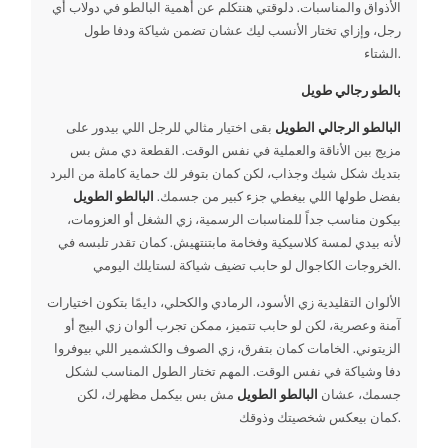
الأذواق والمناسبات. دلوقتي هنتكلم عن أهمية البالطو في دولاب أي
رجل، وإزاي تختار الأنسب ليك عشان تضمن شياكة ودفا طول
الشتاء.
بالطو رجالي طويل
البالطو الرجالي
الطويل
بقى اختيار مثالي للرجل اللي بيدور على
مزيج بين الأناقة والعملية في نفس الوقت. القطعة دي مش بس
بتديك شكل شيك وجذاب، لكن كمان بتوفر لك حماية كاملة من البرد
بفضل طولها اللي بيغطي جزء كبير من جسمك.
البالطو الطويل
بيكون مناسب جداً للمناسبات الرسمية، زي الشغل أو العزومات،
لأنه بيدي لمسة كلاسيكية وفخامة مابتنتهيش. كمان تقدر تلبسه في
الخروجات الكاجوال لو حابب تضيف شياكة لستايلك اليومي.
الألوان التقليدية زي الأسود، الرمادي والكحلي، دايمًا بتكون اختيارات
آمنة وعصرية، لكن لو حابب تتميز، ممكن تجرب ألوان زي البيج أو
الزيتوني. الخامات كمان بتفرق، زي الصوف والكشمير اللي بيوفروا
دفا وشياكة في نفس الوقت. المهم تختار الطول المناسب لشكل
جسمك، عشان
البالطو الطويل
مش بس بيكمل مظهرك، لكن
كمان بيعكس شخصيتك وذوقك.