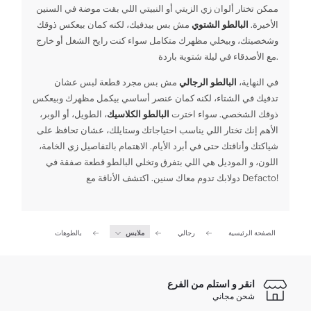
ممكن تختار ألوان زي الزيتي أو النبيتي اللي بقت موضة في السنين
الأخيرة.
البالطو الشتوي
مش بس بيدفيك، لكنه كمان بيعكس ذوقك
وشخصيتك، وبيخلي مظهرك متكامل سواء كنت رايح الشغل أو خارج
مع الأصدقاء في ليلة شتوية باردة.
في النهاية،
البالطو الرجالي
مش بس مجرد قطعة لبس عشان
تدفيك في الشتاء، لكنه كمان عنصر أساسي بيكمل مظهرك وبيعكس
ذوقك الشخصي. سواء اخترت
البالطو الكلاسيك
، الطويل، أو الوبر،
الأهم إنك تختار اللي يناسب احتياجاتك وستايلك، عشان تحافظ على
شياكتك وأناقتك حتى في أبرد الأيام. الاهتمام بالتفاصيل زي الخامة،
اللون، و الموديل هي اللي بتفرق وتخلي البالطو قطعة صفقة في
دولابك تدوم معاك سنين. اكتشف الأناقة مع Defacto!
الصفحة الرئيسية
رجالي
ملابس
بالطوهات
انقر و استلم من الفرع
شحن مجاني