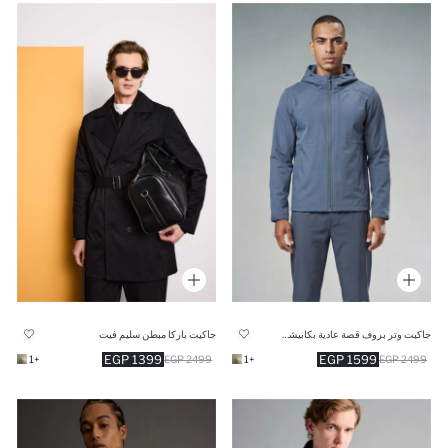
جاكيت وتر بروف قصة عادية بكابيشون
جاكيت باركا مبطن سليم فيت
1399 EGP
1599 EGP
+1
2499 EGP
+1
2499 EGP