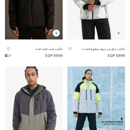
جاكيت تزلج وتر بروف مطبوع قصة عادية بكابيشون
جاكيت بامب قصة عادية
4999 EGP
5999 EGP
+2