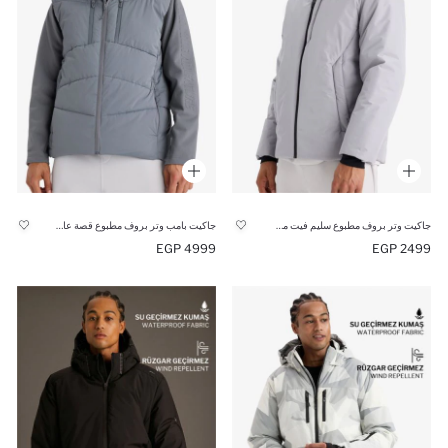
جاكيت وتر بروف مطبوع سليم فيت من DeFactoFit
جاكيت بامب وتر بروف مطبوع قصة عادية بكابيشون من DeFactoFit
4999 EGP
2499 EGP