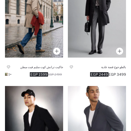
بالطو جوخ قصة عادية
جاكيت ترانش كوت سليم فيت مبطن
1599 EGP
2449 EGP
3499 EGP
+1
2499 EGP