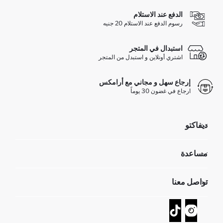
الدفع عند الاستلام
رسوم الدفع عند الاستلام 20 جنيه
استبدال في المتجر
اشتري أونلاين و استبدل من المتجر
إرجاع سهل و مجاني مع أرامكس
ارجاع في غضون 30 يوماً
ديفاكتو
مؤسسي
مساعدة
تعرف علينا
الموارد البشرية
أسئلة تم تكرارها مؤخراً
تواصل معنا
GIFT CLUB
عمليات الارجاع و الاستبدال السهلة
تتبع الشحنة
نموذج الاتصال
كيف يمكنك التسوق في ديفاكتو ؟
خدمة العملاء