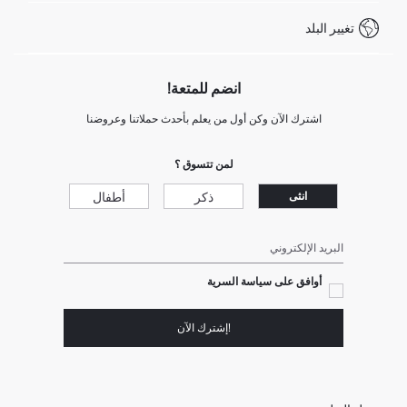
كيف تدفع في ديفاكتو؟
WhatsApp +20 150 171 8113
شروط المنافسة
تغيير البلد
Call Center 19782
انضم للمتعة!
اشترك الآن وكن أول من يعلم بأحدث حملاتنا وعروضنا
لمن تتسوق ؟
ذكر
أطفال
انثى
البريد الإلكتروني
أوافق على سياسة السرية
!إشترك الآن