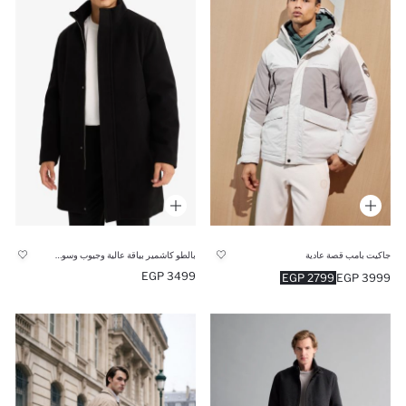
جاكيت بامب قصة عادية
بالطو كاشمير بياقة عالية وجيوب وسوستة مبطنة قصة عادية
3499 EGP
2799 EGP
3999 EGP