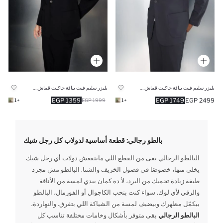
بليزر سليم فيت بياقة جاكيت قماش تقني
بليزر سليم فيت بياقة جاكيت قماش تقني
1359 EGP
1749 EGP
2499 EGP
+1
1999 EGP
+1
بالطو رجالي: قطعة أساسية لدولاب كل رجل شيك
البالطو الرجالي بقى من القطع اللي ماينفعش دولاب أي رجل شيك
يخلى منها، خصوصًا في فصول الخريف والشتا. البالطو مش مجرد
طبقة زيادة تحميك من البرد، لأ ده كمان بيدي لمسة من الأناقة
والرقي لأي لوك. سواء كنت بتحب الكاجوال أو الفورمال، البالطو
بيكمّل مظهرك وبيضيف لمسة من الشياكة اللي بتفرق. والنهاردة،
البالطو الرجالي
بقى متوفر بأشكال وخامات مختلفة تناسب كل