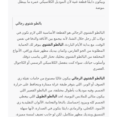
وبيكون دايمًا قطعة غنية لأن الموديل الكلاسيكي عمره ما بيبطل
موضة.
بالطو شتوي رجالي
البالطو الشتوي الرجالي هو القطعة الأساسية اللي لازم تكون في
دولاب كل رجل خلال الشتا، لأنه بيجمع بين الأناقة والدفا في نفس
الوقت. مع بداية الأيام الباردة،
البالطو الشتوي
بيوفر لك الحماية
المطلوبة من الجو القارس، وكمان بيديك مظهر شيك وراقي. الأنواع
المختلفة من البالطو الشتوي بتخليك تختار اللي يناسب ذوقك
وأسلوب حياتك، سواء كنت بتفضل الكلاسيكي الرسمي أو الكاجوال
العصري.
البالطو الشتوي الرجالي
بيكون غالبًا مصنوع من خامات تقيلة زي
الصوف أو الوبر، اللي بتوفر طبقة عزلة ممتازة وبتحافظ على حرارة
الجسم. وفيه موديلات بأطوال مختلفة، من البالطو القصير اللي
بيكون مثالي للملابس اليومية، لحد
البالطو الطويل
اللي بيغطي
الجسم كله وبيزود إحساسك بالدفا والفخامة. الألوان التقليدية زي
الأسود، الكحلي، والرمادي دايمًا بتكون في الصدارة، لأنها سهلة
التنسيق وبتديك مظهر متكامل، لكن لو حابب تضيف لمسة مميزة،