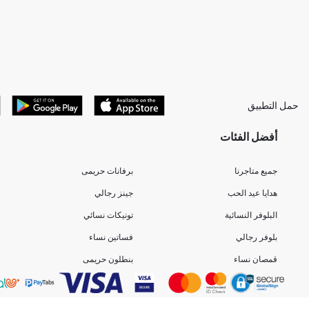
حمل التطبيق
أفضل الفئات
جميع متاجرنا
برفانات حريمى
هدايا عيد الحب
جينز رجالي
البلوفر النسائية
تونيكات نسائي
بلوفر رجالي
فساتين نساء
قمصان نساء
بنطلون حريمى