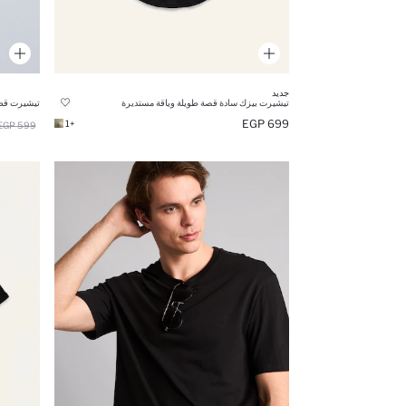
جديد
تيشيرت بيزك سادة قصة طويلة وياقة مستديرة
تيشيرت قطن 100% بيزك سادة ق
699 EGP
+1
599 EGP