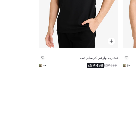
تيشيرت بولو نص كم سليم فيت
499 EGP
+4
699 EGP
+3