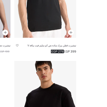
تيشيرت قطن بيزك سادة نص كم سليم فيت بياقة V
تيشيرت نص 
279 EGP
399 EGP
499 EGP