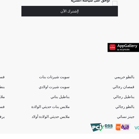
أوافق على سياسة السرية
!إشترك الآن
بالطو حريمي
سويت شيرتات بنات
فسا
قمصان رجالي
سويت شيرت اولادي
بنط
بناطيل رجالي
بناطيل بناتي
ملا
بالطو رجالي
ملابس بنات حديثي الولادة
فسا
جينز نسائي
ملابس حديثي الولادة أولاد
برف