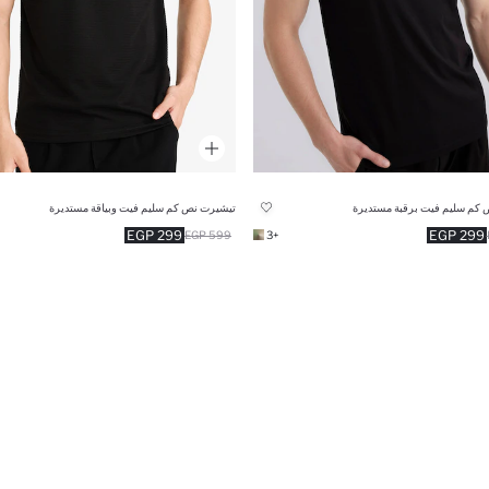
كم سليم فيت برقبة مستديرة
تيشيرت نص كم سليم فيت وبياقة مستديرة
299 EGP
299 EGP
599 EGP
+3