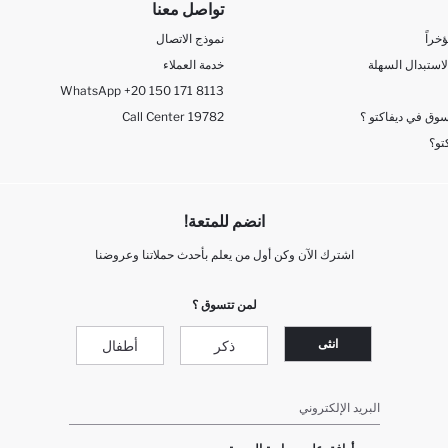
تواصل معنا
خراً
نموذج الاتصال
لاستبدال السهلة
خدمة العملاء
WhatsApp +20 150 171 8113
وق في ديفاكتو ؟
Call Center 19782
تو؟
انضم للمتعة!
اشترك الآن وكن أول من يعلم بأحدث حملاتنا وعروضنا
لمن تتسوق ؟
انثى
ذكر
أطفال
البريد الإلكتروني