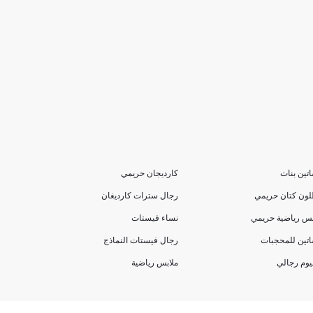
تين بنات
كارديجان حريمي
لون كتان حريمي
رجال سترات كارديغان
بس رياضية حريمي
نساء فيستات
تين للمحجبات
رجال فيستات النماذج
يوم رجالي
ملابس رياضية