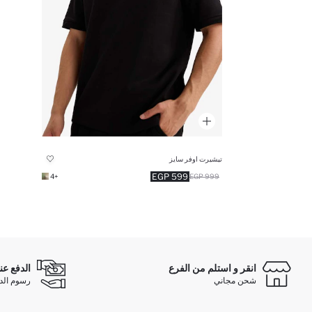
تيشيرت اوفر سايز
599 EGP
+4
999 EGP
انقر و استلم من الفرع
الدفع عن
شحن مجاني
رسوم الدفع ع