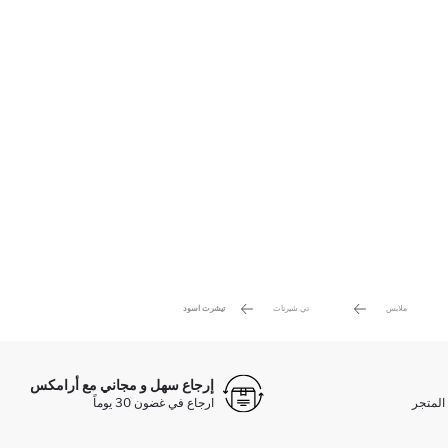
ملابس
تي شيرتات
تيشرت اسود
إرجاع سهل و مجاني مع أرامكس
المتجر
ارجاع في غضون 30 يوماً