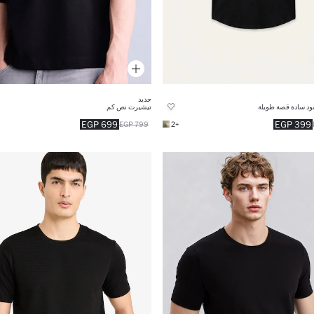
جديد
د سادة قصة طويلة
تيشيرت نص كم
699 EGP
399 EGP
799 EGP
+2