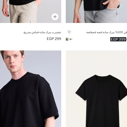
صة فضفاضة
تيشيرت بيزك سادة قماش ستريج
299 EGP
399 EGP
+4