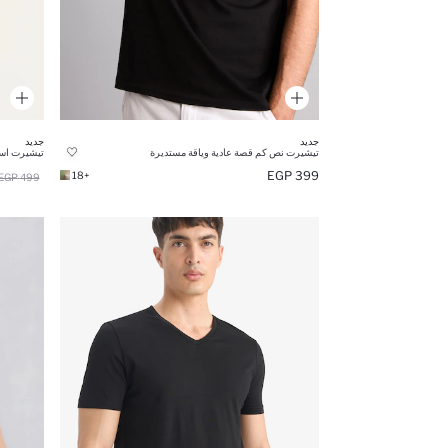
جديد
جديد
تيشيرت نص كم قصة عادية وياقة مستديرة
تيشيرت اسو
399 EGP
+18
499 EGP