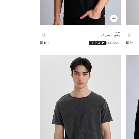
جديد
تيشيرت نص كم
+3
499 EGP
+16
599 EGP