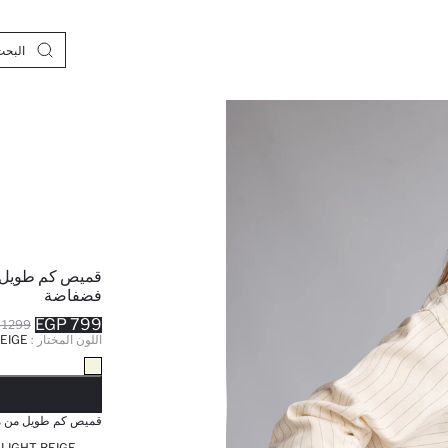
قميص كم طويل م
فضفاضة
799 EGP
1299 EGP
اللون المختار :
EIGE
نف
قميص كم طويل من م
NATURAL LIGHT BEIGE