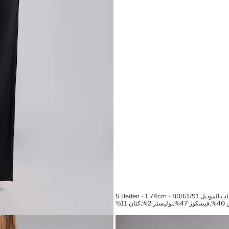
يل S Beden - 1,74cm - 80/61/91
11%