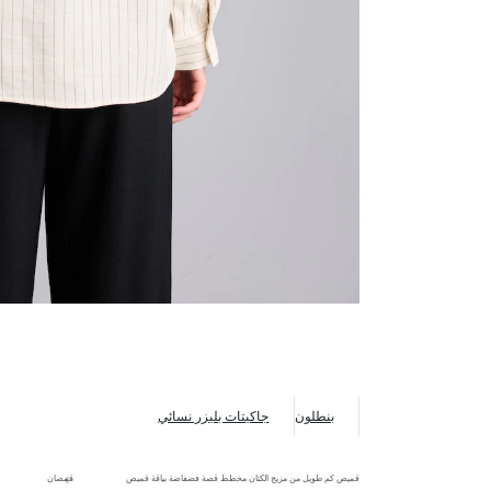
بنطلون
جاكيتات بليزر نسائي
قميص كم طويل من مزيج الكتان مخطط قصة فضفاضة بياقة قميص
قمصان