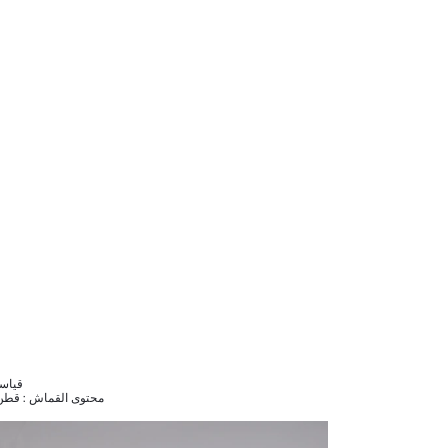
قياسات المود
محتوى القماش : قطن 40%,فيسكوز 47%,بوليستر 2%,كتان 