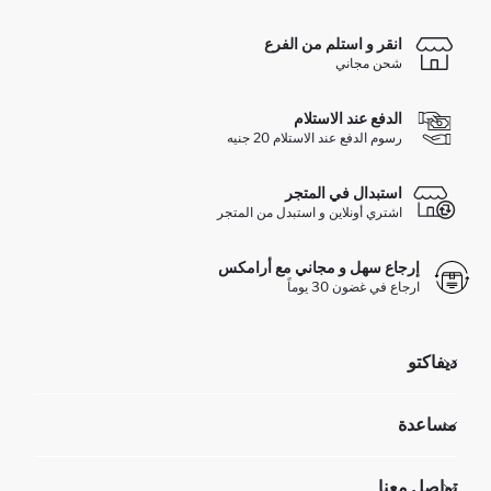
انقر و استلم من الفرع
شحن مجاني
الدفع عند الاستلام
رسوم الدفع عند الاستلام 20 جنيه
استبدال في المتجر
اشتري أونلاين و استبدل من المتجر
إرجاع سهل و مجاني مع أرامكس
ارجاع في غضون 30 يوماً
ديفاكتو
مؤسسي
مساعدة
تعرف علينا
الموارد البشرية
أسئلة تم تكرارها مؤخراً
تواصل معنا
GIFT CLUB