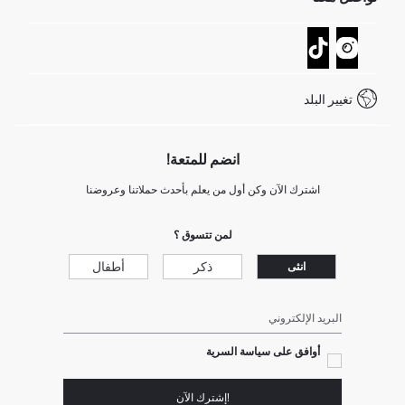
عمليات الارجاع و الاستبدال السهلة
تتبع الشحنة
نموذج الاتصال
كيف يمكنك التسوق في ديفاكتو ؟
خدمة العملاء
كيف تدفع في ديفاكتو؟
WhatsApp +20 150 171 8113
شروط المنافسة
تغيير البلد
Call Center 19782
انضم للمتعة!
اشترك الآن وكن أول من يعلم بأحدث حملاتنا وعروضنا
لمن تتسوق ؟
ذكر
أطفال
انثى
البريد الإلكتروني
أوافق على سياسة السرية
!إشترك الآن