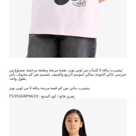
تيشيرت بياقة V للبنات من لوني تونز، بقصة مريحة وطبعة مرخصة. مصنوع من
جيرسي عالي الجودة، مثالي لموسم الربيع والصيف. تصميم نص كم محبوك، يأتي
بطول واحد.
تيشيرت بناتي نص كم قصة مريحة بياقة V من لوني تونز
زهري فاتح / كود المنتج :
F5392A8PN633