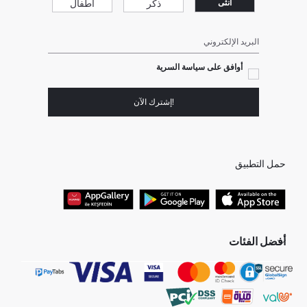
ذكر
أطفال
انثى
البريد الإلكتروني
أوافق على سياسة السرية
!إشترك الآن
حمل التطبيق
أفضل الفئات
جميع متاجرنا
برفانات حريمى
هدايا عيد الحب
جينز رجالي
البلوفر النسائية
تونيكات نسائي
بلوفر رجالي
فساتين نساء