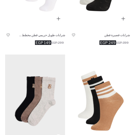
شرابات قصيرة قطن
شرابات طويل حريمي قطن مخطط - 3 قطع
149 EGP
249 EGP
299 EGP
399 EGP