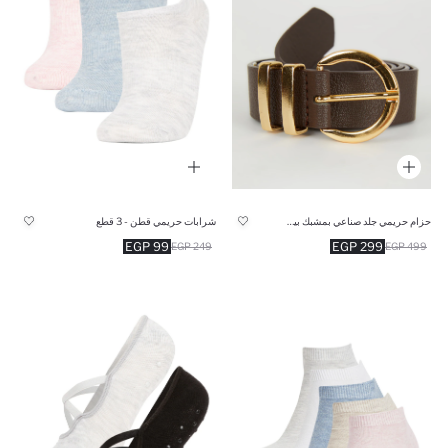
حزام حريمي جلد صناعي بمشبك بيضاوي
شرابات حريمي قطن - 3 قطع
99 EGP
299 EGP
249 EGP
499 EGP