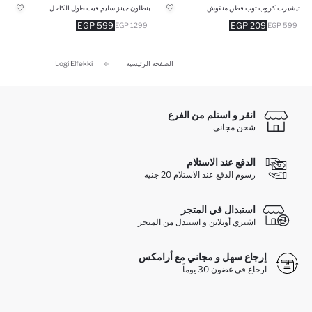
تيشيرت كروب توب قطن منقوش
بنطلون جينز سليم فيت طول الكاحل
599 EGP
209 EGP
1299 EGP
599 EGP
الصفحة الرئيسية
Logi Elfekki
انقر و استلم من الفرع
شحن مجاني
الدفع عند الاستلام
رسوم الدفع عند الاستلام 20 جنيه
استبدال في المتجر
اشتري أونلاين و استبدل من المتجر
إرجاع سهل و مجاني مع أرامكس
ارجاع في غضون 30 يوماً