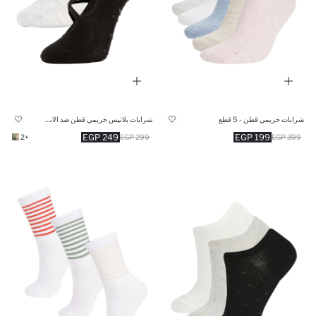
شرابات حريمي قطن - 5 قطع
شرابات بلاتيس حريمي قطن ضد الانزلاق - قطعتين
249 EGP
199 EGP
+2
299 EGP
399 EGP