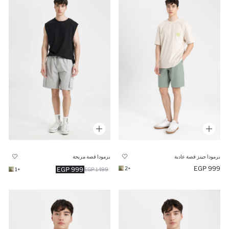
برمودا جينز قصة عادية
برمودا قصة مريحة
999 EGP
+2
999 EGP
+1
1499 EGP