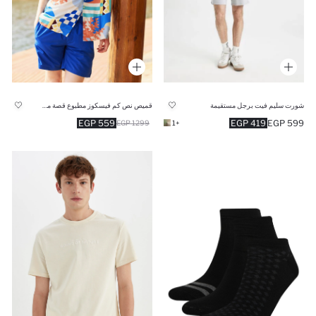
شورت سليم فيت برجل مستقيمة
قميص نص كم فيسكوز مطبوع قصة مريحة بياقة عالية
419 EGP
599 EGP
559 EGP
+1
1299 EGP