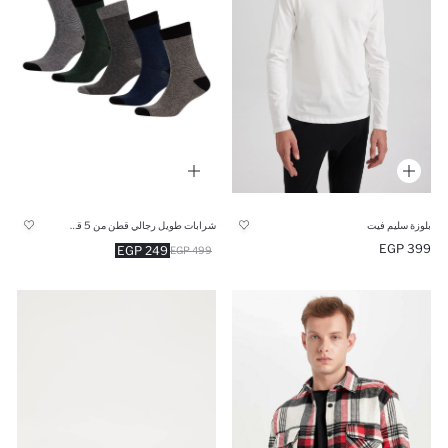
بلوزة سليم فيت
شرابات طويل رجالي قطن من 5 قطع
399 EGP
249 EGP
499 EGP