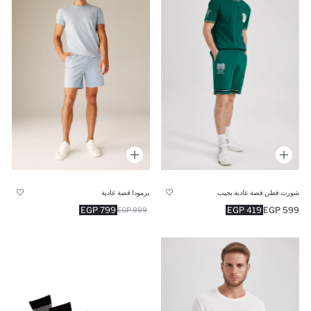
شورت قطن قصة عادية بجيب
برمودا قصة عادية
419 EGP
599 EGP
799 EGP
999 EGP