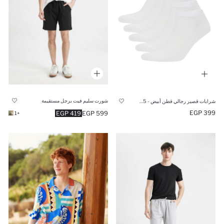
شورت سليم فيت برجل مستقيمة
شرابات قصير رجالي قطن أبيض - 5 قطع
399 EGP
419 EGP
599 EGP
+1