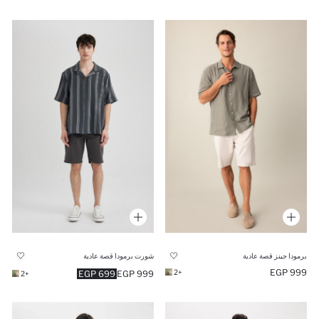
برمودا جينز قصة عادية
شورت برمودا قصة عادية
999 EGP
+2
699 EGP
999 EGP
+2