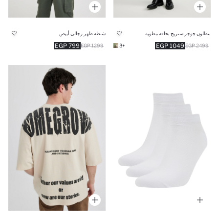
بنطلون جوجر ستريج بحافة مطوية
شنطة ظهر رجالي أبيض
799 EGP
1049 EGP
1299 EGP
+3
2499 EGP