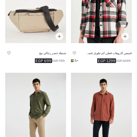
قميص كاروهات قطن كم طويل قصة مريحة
شنطة خصر رجالي بيج
699 EGP
1299 EGP
799 EGP
+5
1699 EGP