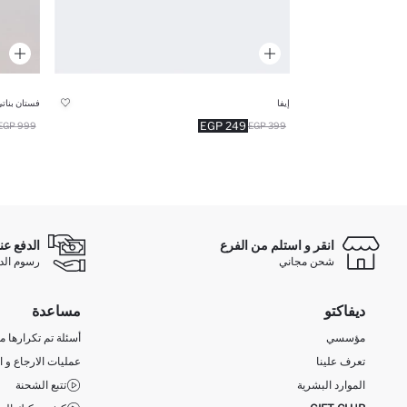
إيفا
فستان بنات
249 EGP
999 EGP
399 EGP
انقر و استلم من الفرع
الدفع عن
شحن مجاني
رسوم الدفع ع
ديفاكتو
مساعدة
مؤسسي
أسئلة تم تكرارها مؤ
تعرف علينا
عمليات الارجاع و ا
الموارد البشرية
تتبع الشحنة