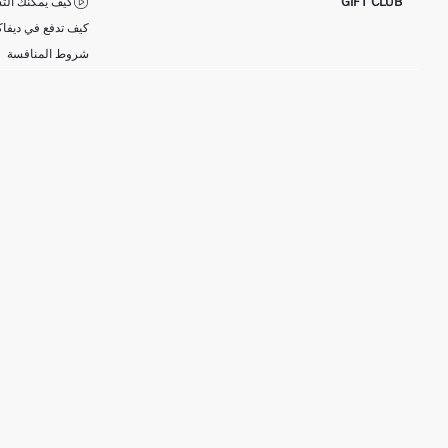
GIFT CLUB
كيف يمكنك التس
كيف تدفع في ديفاك
شروط المنافسة