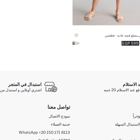
ي مضلع قصة عادية - قطعتين
599 EGP
+1
د الاستلام
استبدال في المتجر
ند الاستلام 20 جنيه
اشتري أونلاين و استبدل من 
تواصل معنا
خراً
نموذج الاتصال
لاستبدال السهلة
خدمة العملاء
WhatsApp +20 150 171 8113