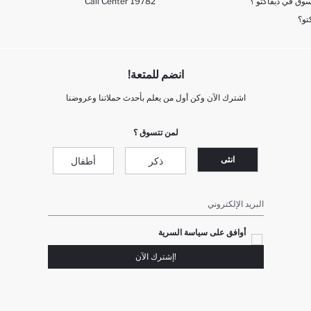
وق في ديفاكتو ؟
Call Center 19782
تو؟
انضم للمتعة!
اشترك الآن وكن أول من يعلم بأحدث حملاتنا وعروضنا
لمن تتسوق ؟
انثى
ذكر
أطفال
البريد الإلكتروني
أوافق على سياسة السرية
!إشترك الآن