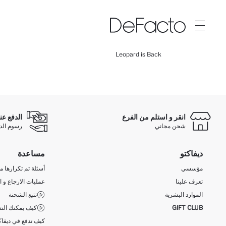
Leopard is Back
انقر و استلم من الفرع
الدفع عن
شحن مجاني
رسوم الدفع ع
ديفاكتو
مساعدة
مؤسسي
أسئلة تم تكرارها مؤ
تعرف علينا
عمليات الارجاع و ا
الموارد البشرية
تتبع الشحنة
GIFT CLUB
كيف يمكنك التس
كيف تدفع في ديفاك