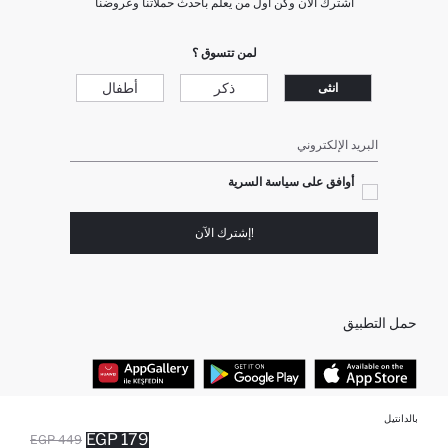
اشترك الآن وكن أول من يعلم بأحدث حملاتنا وعروضنا
لمن تتسوق ؟
ذكر
أطفال
انثى
البريد الإلكتروني
أوافق على سياسة السرية
!إشترك الآن
حمل التطبيق
بالدانتيل
أفضل الفئات
179 EGP
449 EGP