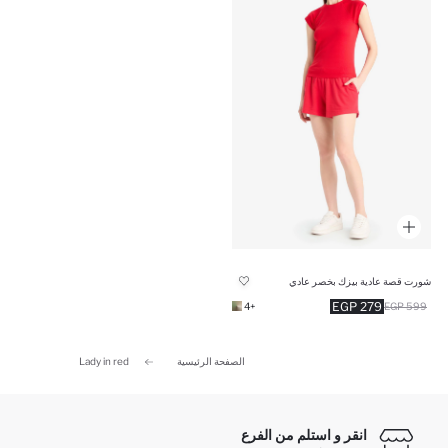
شورت قصة عادية بيزك بخصر عادي
279 EGP
+4
599 EGP
الصفحة الرئيسية
Lady in red
انقر و استلم من الفرع