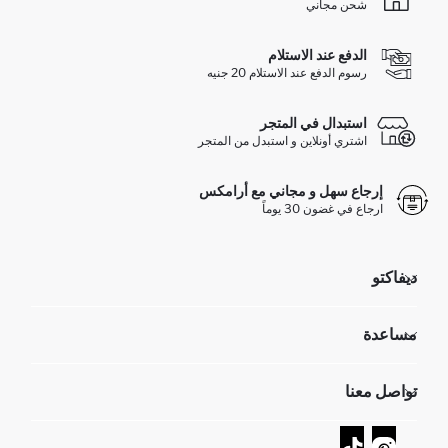
شحن مجاني
الدفع عند الاستلام
رسوم الدفع عند الاستلام 20 جنيه
استبدال في المتجر
اشتري أونلاين و استبدل من المتجر
إرجاع سهل و مجاني مع أرامكس
ارجاع في غضون 30 يوماً
ديفاكتو
مؤسسي
مساعدة
تعرف علينا
الموارد البشرية
أسئلة تم تكرارها مؤخراً
تواصل معنا
GIFT CLUB
عمليات الارجاع و الاستبدال السهلة
تتبع الشحنة
نموذج الاتصال