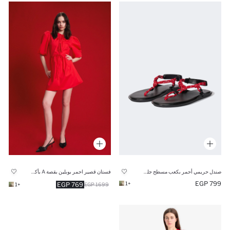
صندل حريمي أحمر بكعب مسطح جلد صناعي
فستان قصير احمر بوبلين بقصة A بأكمام بالون
799 EGP
+1
769 EGP
+1
1699 EGP