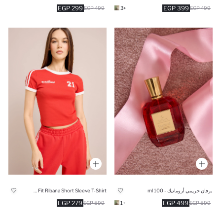
299 EGP
399 EGP
499 EGP
+3
499 EGP
برفان حريمي أروماتيك - 100 ml
Slim Fit Ribana Short Sleeve T-Shirt
279 EGP
499 EGP
599 EGP
+1
599 EGP