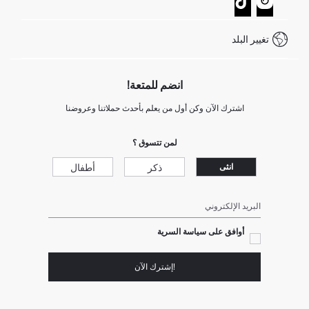
كيف يمكنك التسوق في ديفاكتو ؟
خدمة العملاء
كيف تدفع في ديفاكتو؟
WhatsApp +20 150 171 8113
شروط المنافسة
تغيير البلد
Call Center 19782
انضم للمتعة!
اشترك الآن وكن أول من يعلم بأحدث حملاتنا وعروضنا
لمن تتسوق ؟
ذكر
أطفال
انثى
البريد الإلكتروني
أوافق على سياسة السرية
!إشترك الآن