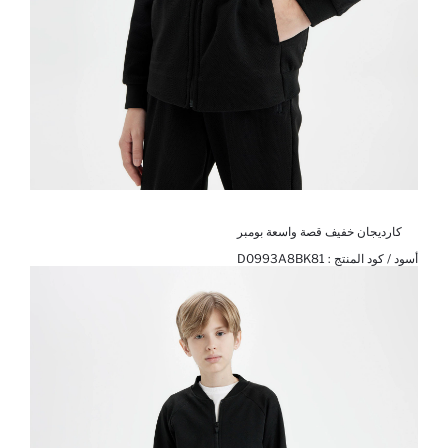
كارديجان خفيف قصة واسعة بومبر
أسود / كود المنتج :
D0993A8BK81