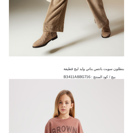
بنطلون سويت بانتس بناتي وايد ليج قطيفة
بيج / كود المنتج :
B3411A8BG716