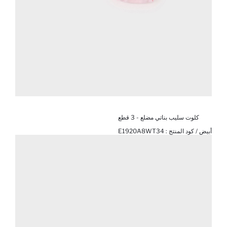
كلوت سليب بناتي مضلع - 3 قطع
أبيض / كود المنتج :
E1920A8WT34