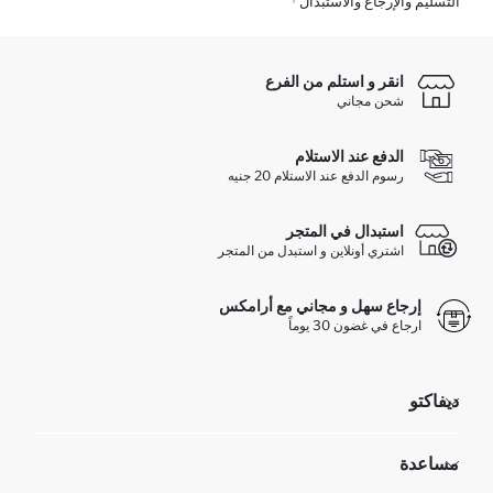
التسليم والإرجاع والاستبدال
انقر و استلم من الفرع
شحن مجاني
الدفع عند الاستلام
رسوم الدفع عند الاستلام 20 جنيه
استبدال في المتجر
اشتري أونلاين و استبدل من المتجر
إرجاع سهل و مجاني مع أرامكس
ارجاع في غضون 30 يوماً
ديفاكتو
مؤسسي
مساعدة
تعرف علينا