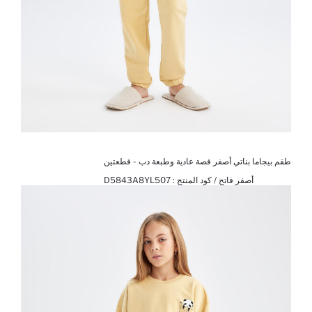
طقم بيجاما بناتي أصفر قصة عادية وطبعة دب - قطعتين
أصفر فاتح / كود المنتج :
D5843A8YL507