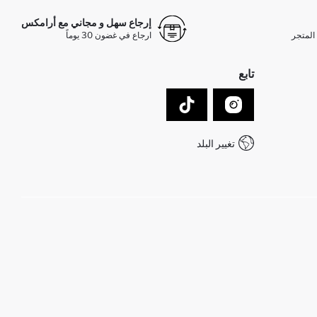
إرجاع سهل و مجاني مع أرامكس
المتجر
ارجاع في غضون 30 يوماً
تابع
تغيير البلد