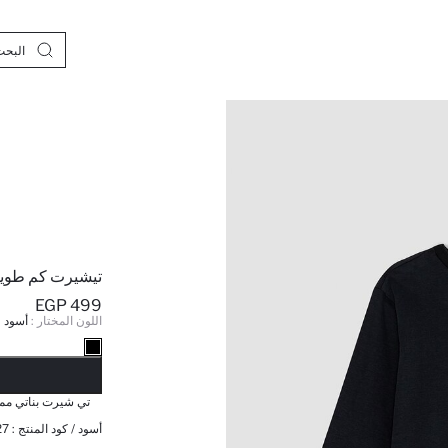
تيشيرت كم طويل
499 EGP
اللون المختار :
أسود
نف
تي شيرت بناتي مم
أسود / كود المنتج :
27