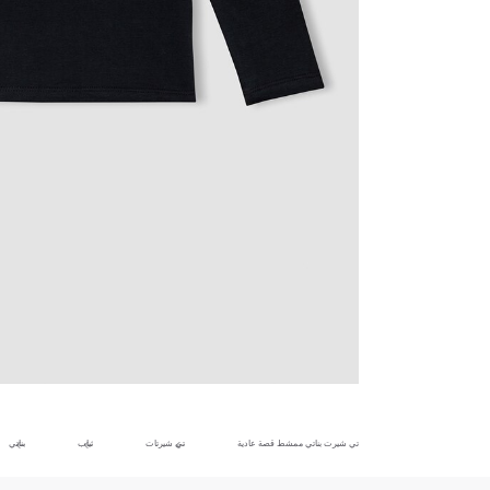
تي شيرت بناتي ممشط قصة عادية
تي شيرتات
ثياب
بناتي