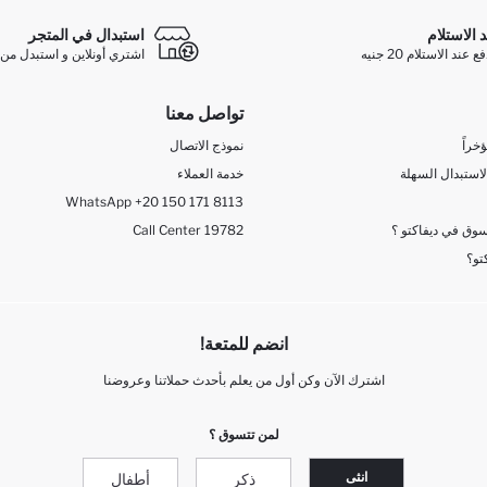
د الاستلام
استبدال في المتجر
ند الاستلام 20 جنيه
اشتري أونلاين و استبدل من 
تواصل معنا
خراً
نموذج الاتصال
لاستبدال السهلة
خدمة العملاء
WhatsApp +20 150 171 8113
وق في ديفاكتو ؟
Call Center 19782
تو؟
انضم للمتعة!
اشترك الآن وكن أول من يعلم بأحدث حملاتنا وعروضنا
لمن تتسوق ؟
انثى
ذكر
أطفال