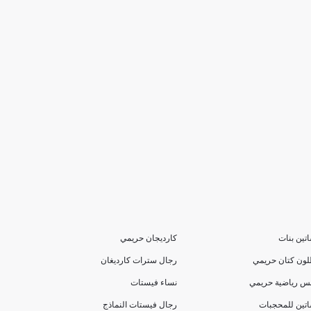
تين بنات
كارديجان حريمي
لون كتان حريمي
رجال سترات كارديغان
بس رياضية حريمي
نساء فيستات
تين للمحجبات
رجال فيستات النماذج