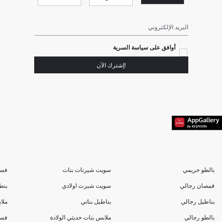
البريد الإلكتروني
أوافق على سياسة السرية
!إشترك الآن
بالطو حريمي
سويت شيرتات بنات
فسا
قمصان رجالي
سويت شيرت اولادي
بنط
بناطيل رجالي
بناطيل بناتي
ملا
بالطو رجالي
ملابس بنات حديثي الولادة
فسا