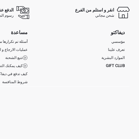
انقر و استلم من الفرع
الدفع عن
شحن مجاني
رسوم الدفع ع
ديفاكتو
مساعدة
مؤسسي
أسئلة تم تكرارها مؤ
تعرف علينا
عمليات الارجاع و ا
الموارد البشرية
تتبع الشحنة
GIFT CLUB
كيف يمكنك التس
كيف تدفع في ديفاك
شروط المنافسة