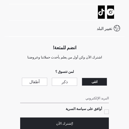
تتبع الشحنة
نموذج الاتصال
كيف يمكنك التسوق في ديفاكتو ؟
خدمة العملاء
كيف تدفع في ديفاكتو؟
WhatsApp +20 150 171 8113
شروط المنافسة
تغيير البلد
Call Center 19782
انضم للمتعة!
اشترك الآن وكن أول من يعلم بأحدث حملاتنا وعروضنا
لمن تتسوق ؟
ذكر
أطفال
انثى
البريد الإلكتروني
أوافق على سياسة السرية
!إشترك الآن