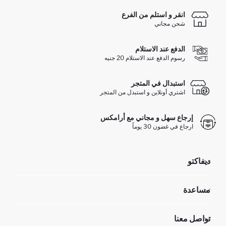
انقر و استلم من الفرع
شحن مجاني
الدفع عند الاستلام
رسوم الدفع عند الاستلام 20 جنيه
استبدال في المتجر
اشتري أونلاين و استبدل من المتجر
إرجاع سهل و مجاني مع أرامكس
ارجاع في غضون 30 يوماً
ديفاكتو
مؤسسي
مساعدة
تعرف علينا
الموارد البشرية
أسئلة تم تكرارها مؤخراً
تواصل معنا
GIFT CLUB
عمليات الارجاع و الاستبدال السهلة