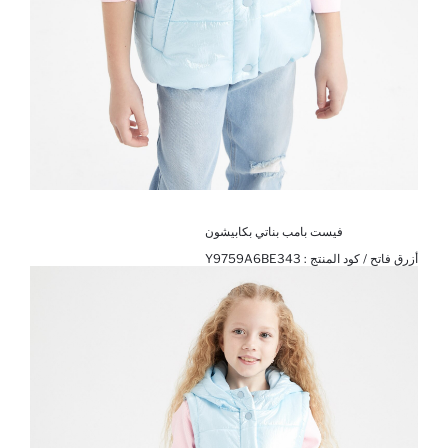
فيست بامب بناتي بكابيشون
أزرق فاتح / كود المنتج :
Y9759A6BE343