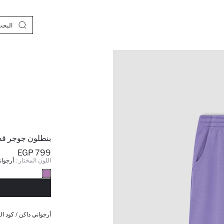
بنطلون جوجر قص
799 EGP
اللون المختار :
أرجوان
نف
أرجواني داكن / كود ال