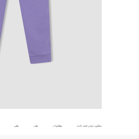
بنطلون جوجر قصة عادية
بنطلونات
ثياب
بناتي