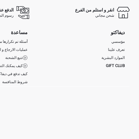
انقر و استلم من الفرع
الدفع عن
شحن مجاني
رسوم الدفع ع
ديفاكتو
مساعدة
مؤسسي
أسئلة تم تكرارها مؤ
تعرف علينا
عمليات الارجاع و ا
الموارد البشرية
تتبع الشحنة
GIFT CLUB
كيف يمكنك التس
كيف تدفع في ديفاك
شروط المنافسة