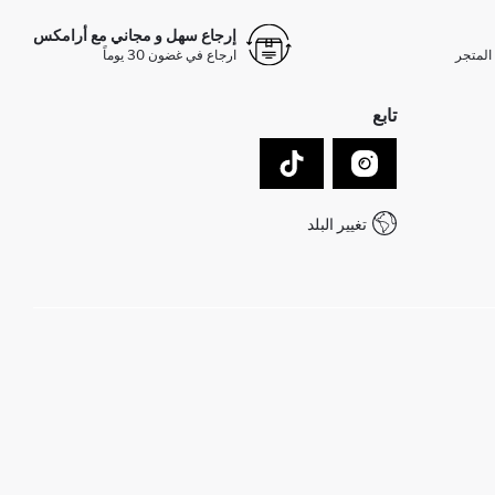
إرجاع سهل و مجاني مع أرامكس
المتجر
ارجاع في غضون 30 يوماً
تابع
تغيير البلد