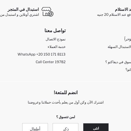
د الاستلام
استبدال في المتجر
ند الاستلام 20 جنيه
اشتري أونلاين و استبدل من 
تواصل معنا
خراً
نموذج الاتصال
لاستبدال السهلة
خدمة العملاء
WhatsApp +20 150 171 8113
وق في ديفاكتو ؟
Call Center 19782
تو؟
انضم للمتعة!
اشترك الآن وكن أول من يعلم بأحدث حملاتنا وعروضنا
لمن تتسوق ؟
انثى
ذكر
أطفال