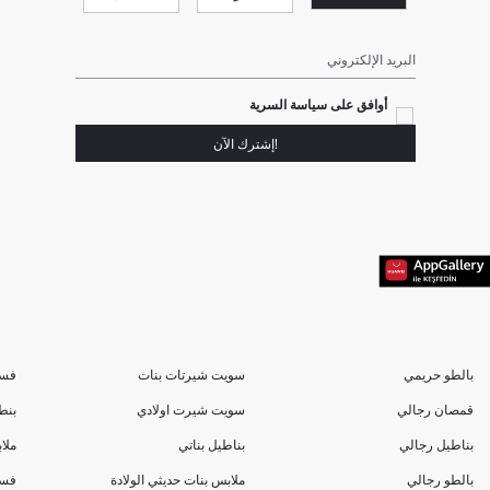
البريد الإلكتروني
أوافق على سياسة السرية
!إشترك الآن
بالطو حريمي
سويت شيرتات بنات
فسا
قمصان رجالي
سويت شيرت اولادي
بنط
بناطيل رجالي
بناطيل بناتي
ملا
بالطو رجالي
ملابس بنات حديثي الولادة
فسا