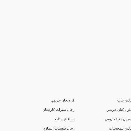
تين بنات
كارديجان حريمي
لون كتان حريمي
رجال سترات كارديغان
بس رياضية حريمي
نساء فيستات
تين للمحجبات
رجال فيستات النماذج