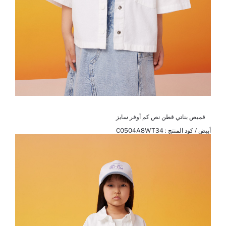
قميص بناتي قطن نص كم أوفر سايز
أبيض / كود المنتج :
C0504A8WT34