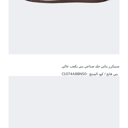
سنيكرز بناتي جلد صناعي بني بكعب عالي
بني فاتح / كود المنتج :
C1074A8BN50