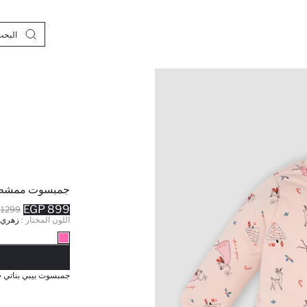
جمبسوت ممشط 
899 EGP
1299 EGP
اللون المختار :
زهري
نف
جمبسوت بيبي بناتي حدي