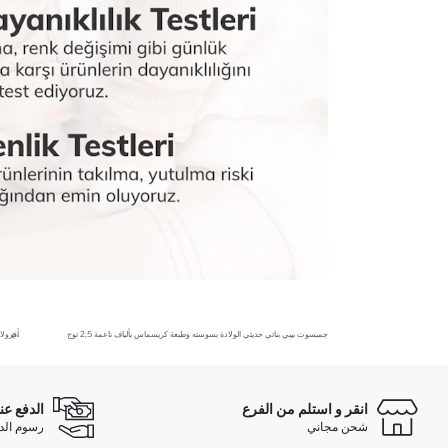
جمبسوت بيبي بناتي حديثي الولادة بسوسته وطبعة كريسماس بألياف ناعمة 2,5 توج
أفرول
انقر و استلم من الفرع
الدفع عن
شحن مجاني
رسوم الدفع ع