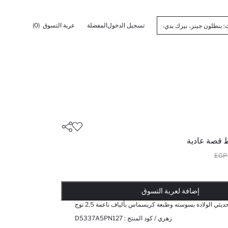
تسجيل الدخول
المفضلة
عربة التسوق
(0)
قصة عادية
أضيف إلى قائمة تذكير
تم اضافة المنتج لعربة التسوق
يتم اضافة المنتج لعربة التسوق
ذت الكمية ... إخبارعندما يكون في المخزن
إضافة لعربة التسوق
ثي الولادة بسوسته وطبعة كريسماس بألياف ناعمة 2,5 توج
زهري / كود المنتج :
D5337A5PN127