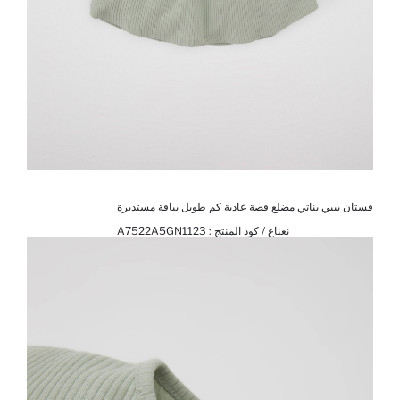
فستان بيبي بناتي مضلع قصة عادية كم طويل بياقة مستديرة
نعناع / كود المنتج :
A7522A5GN1123