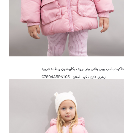
جاكيت بامب بيبي بناتي وتر بروف بكابيشون وبطانة فروية
زهري فاتح / كود المنتج :
C7804A5PN105