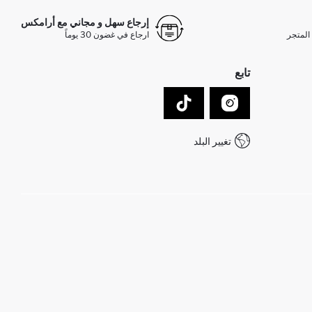
إرجاع سهل و مجاني مع أرامكس
المتجر
ارجاع في غضون 30 يوماً
تابع
تغيير البلد