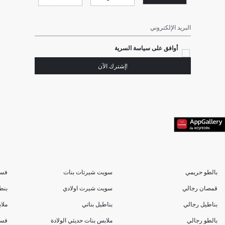
البريد الإلكتروني
أوافق على سياسة السرية
!إشترك الآن
بالطو حريمي
سويت شيرتات بنات
فسا
قمصان رجالي
سويت شيرت اولادي
بنط
بناطيل رجالي
بناطيل بناتي
ملا
بالطو رجالي
ملابس بنات حديثي الولادة
فسا