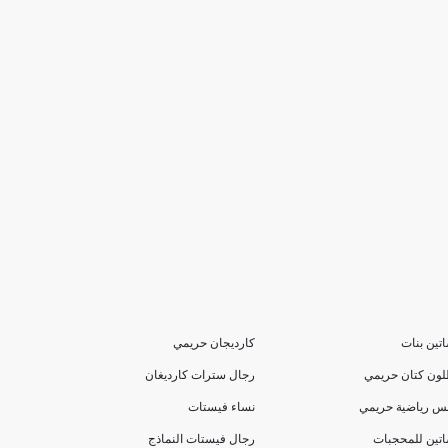
تين بنات
كارديجان حريمي
لون كتان حريمي
رجال سترات كارديغان
بس رياضية حريمي
نساء فيستات
تين للمحجبات
رجال فيستات النماذج