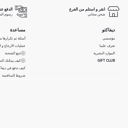
انقر و استلم من الفرع
الدفع عن
شحن مجاني
رسوم الدفع ع
ديفاكتو
مساعدة
مؤسسي
أسئلة تم تكرارها مؤ
تعرف علينا
عمليات الارجاع و ا
الموارد البشرية
تتبع الشحنة
GIFT CLUB
كيف يمكنك التس
كيف تدفع في ديفاك
شروط المنافسة