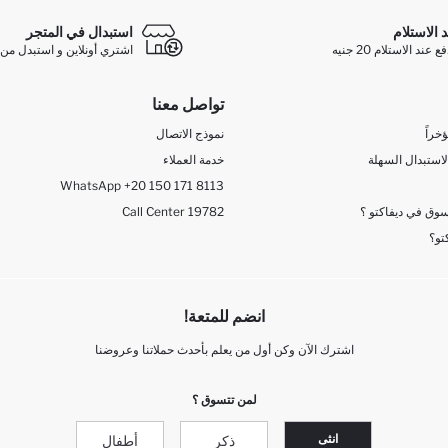
د الاستلام
استبدال في المتجر
ند الاستلام 20 جنيه
اشتري أونلاين و استبدل من 
تواصل معنا
خراً
نموذج الاتصال
لاستبدال السهلة
خدمة العملاء
WhatsApp +20 150 171 8113
وق في ديفاكتو ؟
Call Center 19782
تو؟
انضم للمتعة!
اشترك الآن وكن أول من يعلم بأحدث حملاتنا وعروضنا
لمن تتسوق ؟
انثى
ذكر
أطفال