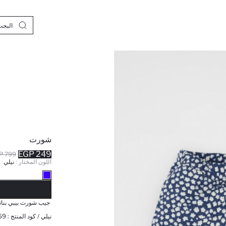
شورت
249 EGP
799 EGP
اللون المختار :
نيلي
نف
جيب شورت بيبي بنات
نيلي / كود المنتج :
59