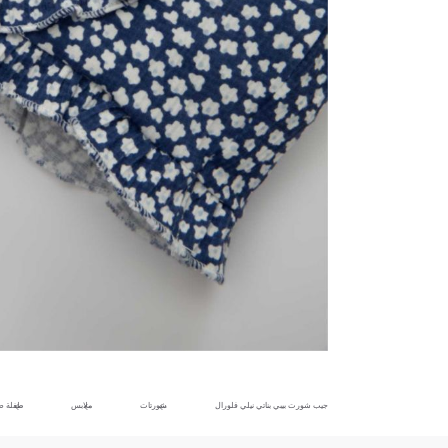
جيب شورت بيبي بناتي نيلي فلورال
شورتات
ملابس
طفلة ص