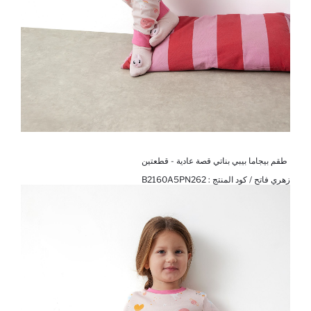
طقم بيجاما بيبي بناتي قصة عادية - قطعتين
زهري فاتح / كود المنتج :
B2160A5PN262