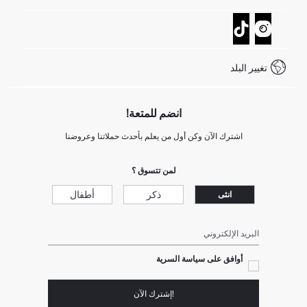
تتبع الشحنة
نموذج الاتصال
كيف يمكنك التسوق في ديفاكتو ؟
خدمة العملاء
كيف تدفع في ديفاكتو؟
WhatsApp +20 150 171 8113
شروط المنافسة
تغيير البلد
Call Center 19782
انضم للمتعة!
اشترك الآن وكن أول من يعلم بأحدث حملاتنا وعروضنا
لمن تتسوق ؟
ذكر
أطفال
انثى
البريد الإلكتروني
أوافق على سياسة السرية
!إشترك الآن