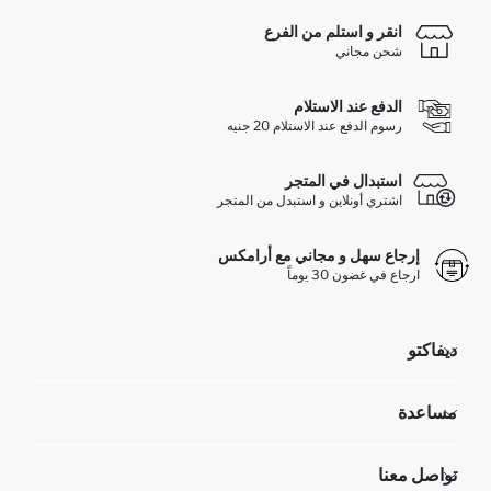
انقر و استلم من الفرع
شحن مجاني
الدفع عند الاستلام
رسوم الدفع عند الاستلام 20 جنيه
استبدال في المتجر
اشتري أونلاين و استبدل من المتجر
إرجاع سهل و مجاني مع أرامكس
ارجاع في غضون 30 يوماً
ديفاكتو
مؤسسي
مساعدة
تعرف علينا
الموارد البشرية
أسئلة تم تكرارها مؤخراً
تواصل معنا
GIFT CLUB
عمليات الارجاع و الاستبدال السهلة