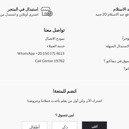
د الاستلام
استبدال في المتجر
ند الاستلام 20 جنيه
اشتري أونلاين و استبدل من 
تواصل معنا
خراً
نموذج الاتصال
لاستبدال السهلة
خدمة العملاء
WhatsApp +20 150 171 8113
وق في ديفاكتو ؟
Call Center 19782
تو؟
انضم للمتعة!
اشترك الآن وكن أول من يعلم بأحدث حملاتنا وعروضنا
لمن تتسوق ؟
انثى
ذكر
أطفال