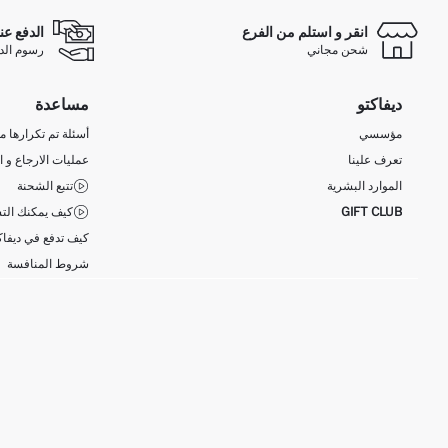
انقر و استلم من الفرع
الدفع عن
شحن مجاني
رسوم الدفع ع
ديفاكتو
مساعدة
مؤسسي
أسئلة تم تكرارها مؤ
تعرف علينا
عمليات الارجاع و ا
الموارد البشرية
تتبع الشحنة
GIFT CLUB
كيف يمكنك التس
كيف تدفع في ديفاك
شروط المنافسة