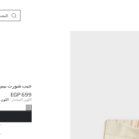
جيب شورت بيبي ب
699 EGP
اللون المختار :
اللون
نف
ج
ج