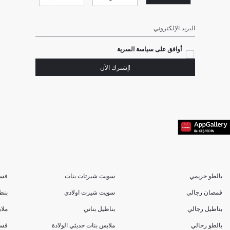
البريد الإلكتروني
أوافق على سياسة السرية
!إشترك الآن
بالطو حريمي
سويت شيرتات بنات
فسا
قمصان رجالي
سويت شيرت اولادي
بنط
بناطيل رجالي
بناطيل بناتي
ملا
بالطو رجالي
ملابس بنات حديثي الولادة
فسا