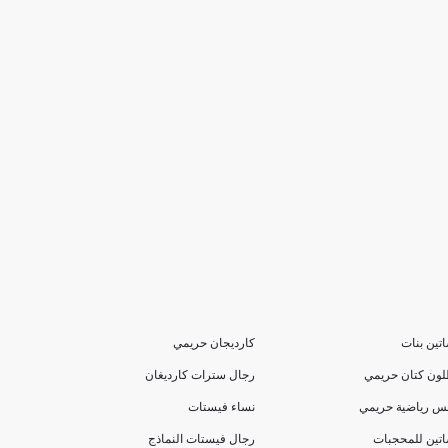
تين بنات
كارديجان حريمي
لون كتان حريمي
رجال سترات كارديغان
بس رياضية حريمي
نساء فيستات
تين للمحجبات
رجال فيستات النماذج