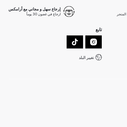
إرجاع سهل و مجاني مع أرامكس
المتجر
ارجاع في غضون 30 يوماً
تابع
تغيير البلد