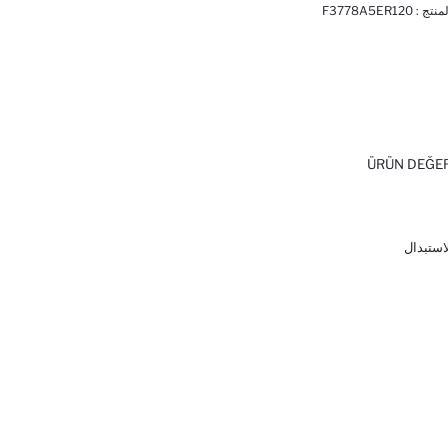
منتج :
F3778A5ER120
ÜRÜN DEĞE
لاستبدال