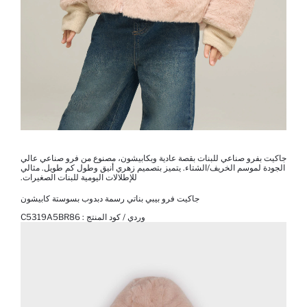
جاكيت بفرو صناعي للبنات بقصة عادية وبكابيشون، مصنوع من فرو صناعي عالي
الجودة لموسم الخريف/الشتاء. يتميز بتصميم زهري أنيق وطول كم طويل. مثالي
للإطلالات اليومية للبنات الصغيرات.
جاكيت فرو بيبي بناتي رسمة دبدوب بسوستة كابيشون
وردي / كود المنتج :
C5319A5BR86