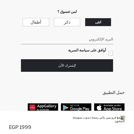
لمن تتسوق ؟
ذكر
أطفال
انثى
البريد الإلكتروني
أوافق على سياسة السرية
!إشترك الآن
حمل التطبيق
جاكيت فرو بيبي بناتي رسمة دبدوب بسوستة
+1
كابيشون
أفضل الفئات
1999 EGP
أضيف إلى قائمة تذكير
تم اضافة المنتج لعربة التسوق
يتم اضافة المنتج لعربة التسوق
نفذت الكمية ... إخبارعندما يكون في المخزن