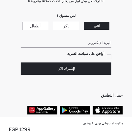
اشترك الآن وكن أول من يعلم بأحدث حملاتنا وعروضنا
لمن تتسوق ؟
ذكر
أطفال
انثى
البريد الإلكتروني
أوافق على سياسة السرية
!إشترك الآن
حمل التطبيق
جاكيت بامب بناتي وردي بكابيشون
أفضل الفئات
1299 EGP