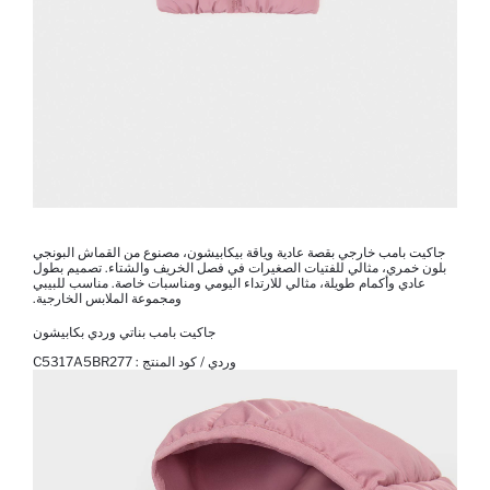
جاكيت بامب خارجي بقصة عادية وياقة بيكابيشون، مصنوع من القماش البونجي
بلون خمري، مثالي للفتيات الصغيرات في فصل الخريف والشتاء. تصميم بطول
عادي وأكمام طويلة، مثالي للارتداء اليومي ومناسبات خاصة. مناسب للبيبي
ومجموعة الملابس الخارجية.
جاكيت بامب بناتي وردي بكابيشون
وردي / كود المنتج :
C5317A5BR277