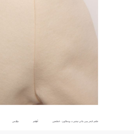
طقم تايجر بيبي بناتي تيشيرت وبنطلون - قطعتين
أطقم
ملابس