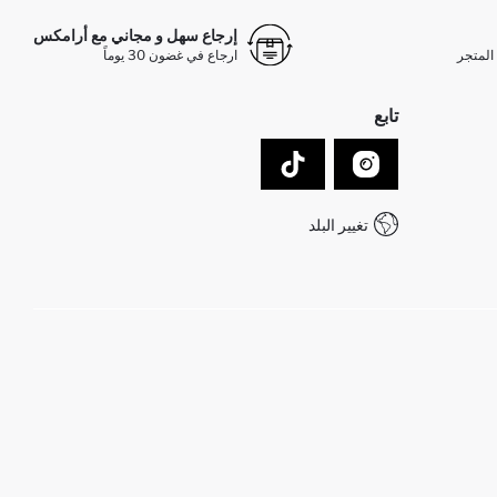
إرجاع سهل و مجاني مع أرامكس
المتجر
ارجاع في غضون 30 يوماً
تابع
تغيير البلد