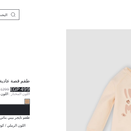
طقم قصة عادية
499 EGP
1299 EGP
اللون المختار :
اللون 
نف
طقم تايجر بيبي بنات
اللون الرملي / كود