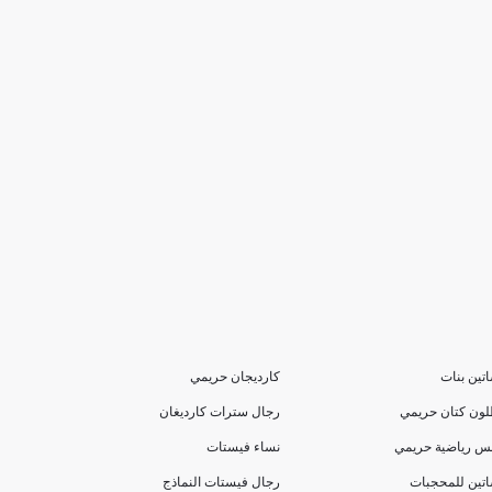
تين بنات
كارديجان حريمي
لون كتان حريمي
رجال سترات كارديغان
بس رياضية حريمي
نساء فيستات
تين للمحجبات
رجال فيستات النماذج