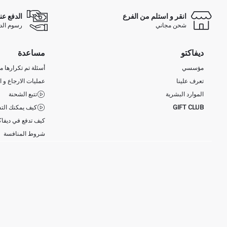
انقر و استلم من الفرع
الدفع عن
شحن مجاني
رسوم الدفع ع
ديفاكتو
مساعدة
مؤسسي
أسئلة تم تكرارها مؤ
تعرف علينا
عمليات الارجاع و ا
الموارد البشرية
تتبع الشحنة
GIFT CLUB
كيف يمكنك التس
كيف تدفع في ديفاك
شروط المنافسة