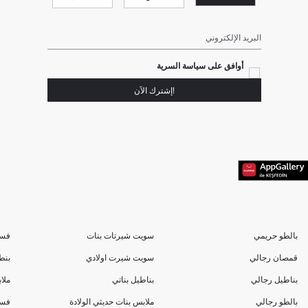
البريد الإلكتروني
أوافق على سياسة السرية
!إشترك الآن
بالطو حريمي
سويت شيرتات بنات
فسا
قمصان رجالي
سويت شيرت اولادي
بنط
بناطيل رجالي
بناطيل بناتي
ملا
بالطو رجالي
ملابس بنات حديثي الولادة
فسا