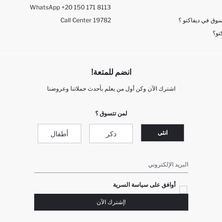
WhatsApp +20 150 171 8113
وق في ديفاكتو ؟
Call Center 19782
تو؟
انضم للمتعة!
اشترك الآن وكن أول من يعلم بأحدث حملاتنا وعروضنا
لمن تتسوق ؟
انثى
ذكر
أطفال
البريد الإلكتروني
أوافق على سياسة السرية
!إشترك الآن