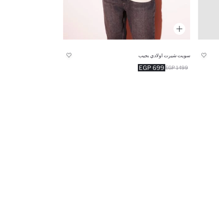
سويت شيرت اولادي بجيب
699 EGP
1499 EGP