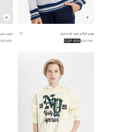
هودي اولادي قصة عادية تقيل
سويت شيرت
499 EGP
999 EGP
799 EGP