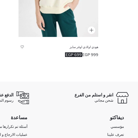
هودي اولادي اوفر سايز
699 EGP
999 EGP
انقر و استلم من الفرع
الدفع عن
شحن مجاني
رسوم الدفع ع
ديفاكتو
مساعدة
مؤسسي
أسئلة تم تكرارها مؤ
تعرف علينا
عمليات الارجاع و ا