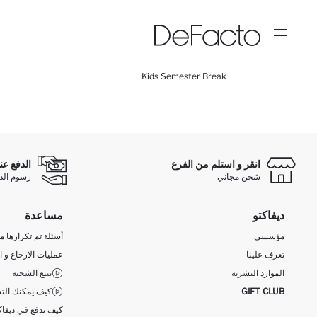
Kids Semester Break
انقر و استلم من الفرع
الدفع عن
شحن مجاني
رسوم الدفع ع
ديفاكتو
مساعدة
مؤسسي
أسئلة تم تكرارها مؤ
تعرف علينا
عمليات الارجاع و ا
الموارد البشرية
تتبع الشحنة
GIFT CLUB
كيف يمكنك التس
كيف تدفع في ديفاك