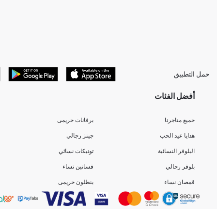
حمل التطبيق
أفضل الفئات
جميع متاجرنا
برفانات حريمى
هدايا عيد الحب
جينز رجالي
البلوفر النسائية
تونيكات نسائي
بلوفر رجالي
فساتين نساء
قمصان نساء
بنطلون حريمى