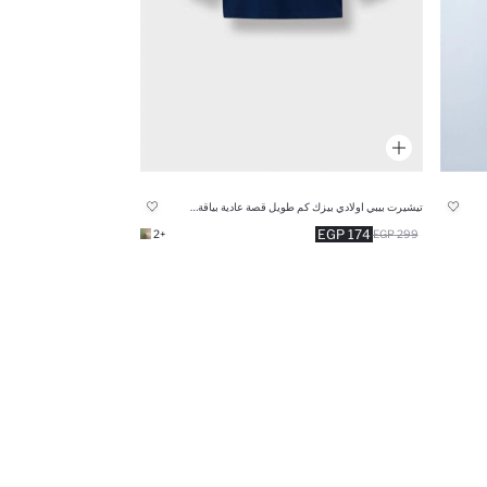
تيشيرت بيبي اولادي بيزك كم طويل قصة عادية بياقة مستديرة
174 EGP
+2
299 EGP