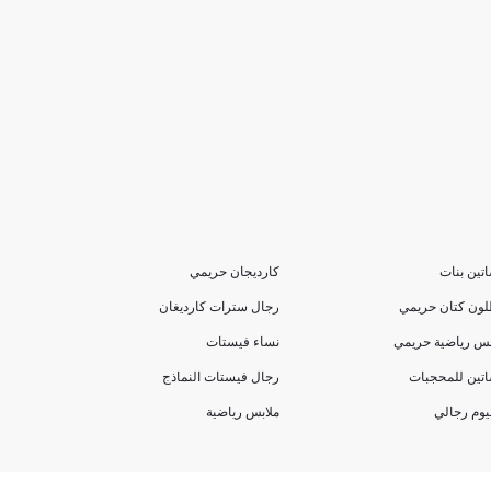
تين بنات
كارديجان حريمي
لون كتان حريمي
رجال سترات كارديغان
بس رياضية حريمي
نساء فيستات
تين للمحجبات
رجال فيستات النماذج
يوم رجالي
ملابس رياضية