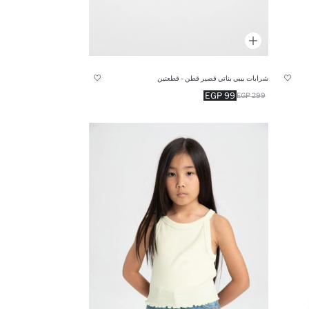
شرابات بيبي بناتي قصير قطن - قطعتين
99 EGP
299 EGP