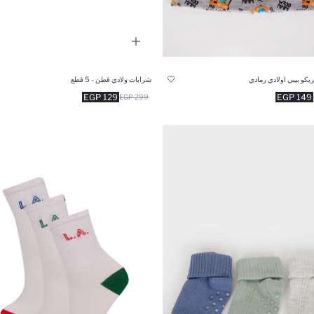
يكو بيبي اولادي رمادي
شرابات ولادي قطن - 5 قطع
129 EGP
149 EGP
299 EGP