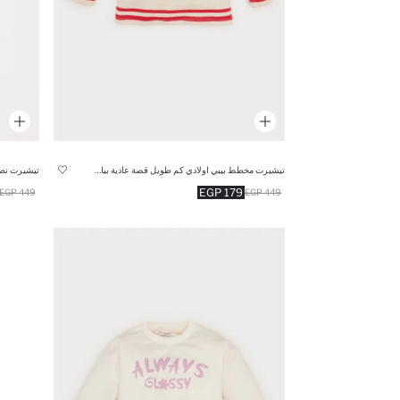
تيشيرت مخطط بيبي اولادي كم طويل قصة عادية بياقة مستديرة
تيشيرت نص 
179 EGP
449 EGP
449 EGP