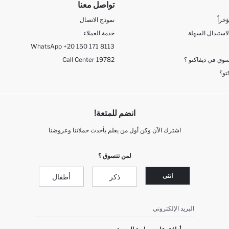
تواصل معنا
خراً
نموذج الاتصال
لاستبدال السهلة
خدمة العملاء
WhatsApp +20 150 171 8113
وق في ديفاكتو ؟
Call Center 19782
تو؟
انضم للمتعة!
اشترك الآن وكن أول من يعلم بأحدث حملاتنا وعروضنا
لمن تتسوق ؟
انثى
ذكر
أطفال
البريد الإلكتروني