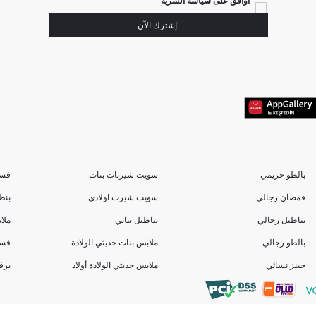
أوافق على سياسة السرية
!إشترك الآن
بالطو حريمي
سويت شيرتات بنات
فسا
قمصان رجالي
سويت شيرت اولادي
بنط
بناطيل رجالي
بناطيل بناتي
ملا
بالطو رجالي
ملابس بنات حديثي الولادة
فسا
جينز نسائي
ملابس حديثي الولادة أولاد
برف