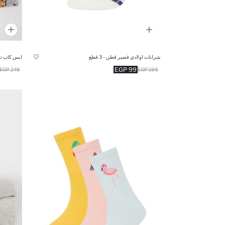
شرابات اولادي قصير قطن - 3 قطع
ايس كاب تر
99 EGP
249 EGP
199 EGP