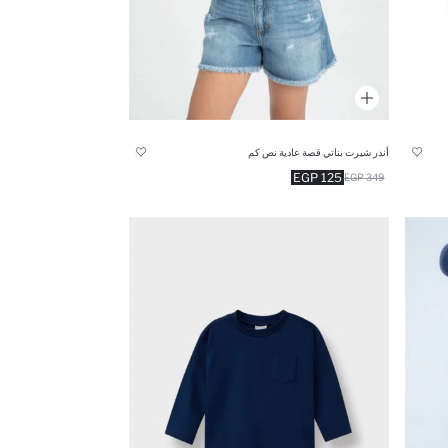
أندر شيرت بناتي قصة عادية نص كم
125 EGP
349 EGP