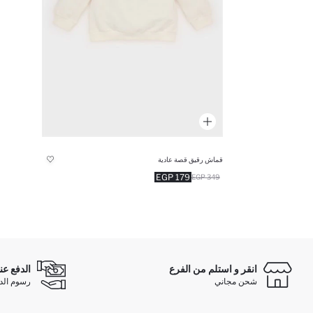
قماش رقيق قصة عادية
179 EGP
349 EGP
انقر و استلم من الفرع
الدفع عن
شحن مجاني
رسوم الدفع ع