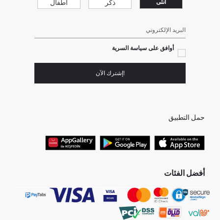
ذكر
أطفال
انثى
البريد الإلكتروني
أوافق على سياسة السرية
!إشترك الآن
حمل التطبيق
أفضل الفئات
جميع متاجرنا
برفانات حريمى
هدايا عيد الحب
جينز رجالي
البلوفر النسائية
تونيكات نسائي
بلوفر رجالي
فساتين نساء