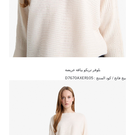
بلوفر تريكو بياقة عريضة
بيج فاتح / كود المنتج :
D7670AXER105