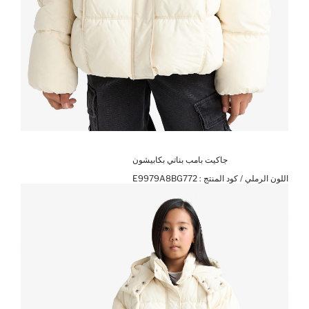
جاكيت بامب بناتي بكابيشون
اللون الرملي / كود المنتج :
E9979A8BG772