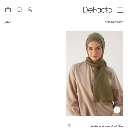
Kamilia Assem
الفلتر
سكارف حريمي بيزك منقوش