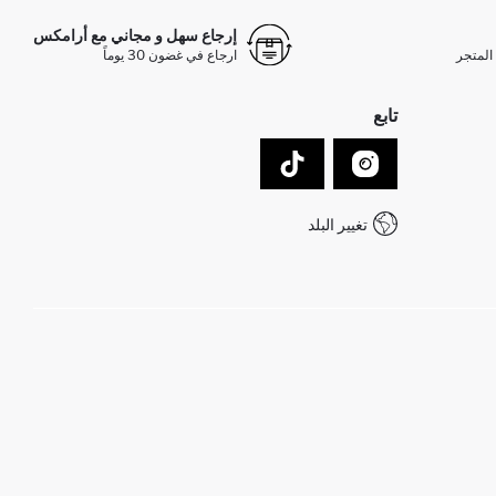
إرجاع سهل و مجاني مع أرامكس
المتجر
ارجاع في غضون 30 يوماً
تابع
تغيير البلد