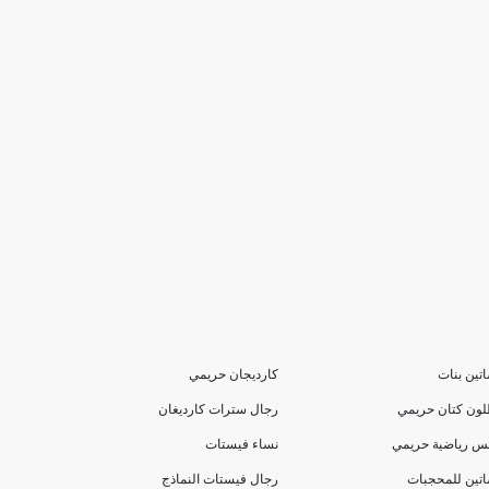
تين بنات
كارديجان حريمي
لون كتان حريمي
رجال سترات كارديغان
بس رياضية حريمي
نساء فيستات
تين للمحجبات
رجال فيستات النماذج