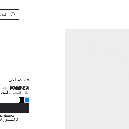
جلد صناعي
249 EGP
449 EGP
اللون المختار :
أسود
نف
محفظة بطا
كإكسسوار لجم