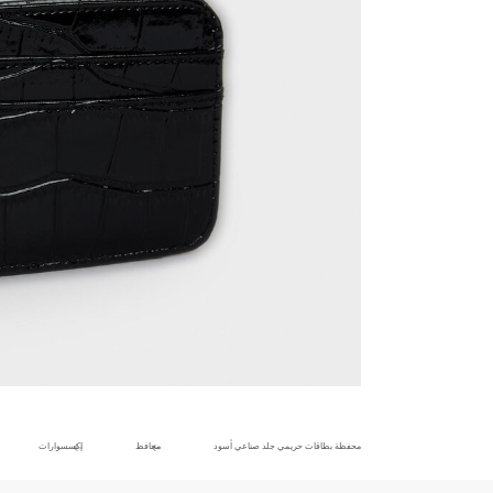
محفظة بطاقات حريمي جلد صناعي أسود
محافظ
إكسسوارات