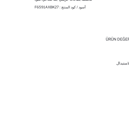
أسود / كود المنتج :
F6591AXBK27
ÜRÜN DEĞE
لاستبدال