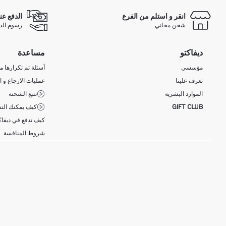
انقر و استلم من الفرع
الدفع عن
شحن مجاني
رسوم الدفع ع
ديفاكتو
مساعدة
مؤسسي
أسئلة تم تكرارها مؤ
تعرف علينا
عمليات الارجاع و ا
الموارد البشرية
تتبع الشحنة
GIFT CLUB
كيف يمكنك التس
كيف تدفع في ديفاك
شروط المنافسة