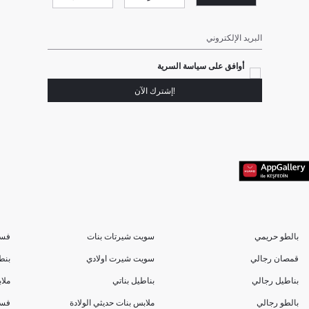
البريد الإلكتروني
أوافق على سياسة السرية
!إشترك الآن
بالطو حريمي
سويت شيرتات بنات
فسا
قمصان رجالي
سويت شيرت اولادي
بنط
بناطيل رجالي
بناطيل بناتي
ملا
بالطو رجالي
ملابس بنات حديثي الولادة
فسا