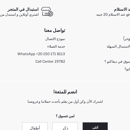
د الاستلام
استبدال في المتجر
ند الاستلام 20 جنيه
اشتري أونلاين و استبدل من 
تواصل معنا
خراً
نموذج الاتصال
لاستبدال السهلة
خدمة العملاء
WhatsApp +20 150 171 8113
وق في ديفاكتو ؟
Call Center 19782
تو؟
انضم للمتعة!
اشترك الآن وكن أول من يعلم بأحدث حملاتنا وعروضنا
لمن تتسوق ؟
انثى
ذكر
أطفال