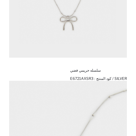
سلسله حريمي فضي
SILVER / كود المنتج :
E6721AXSR3