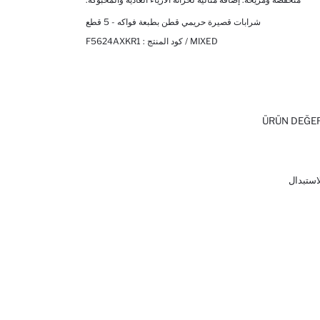
شرابات قصيرة حريمي قطن بطبعة فواكه - 5 قطع
MIXED / كود المنتج :
F5624AXKR1
ÜRÜN DEĞE
لاستبدال