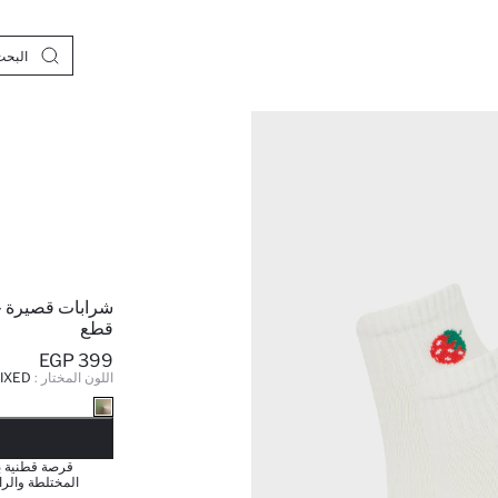
قطع
399 EGP
اللون المختار :
IXED
نف
المختلطة والراح