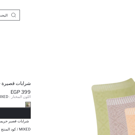
شرابات قصيرة 
399 EGP
اللون المختار :
IXED
نف
شرابات قصير حريمي قط
MIXED / كود المنتج :