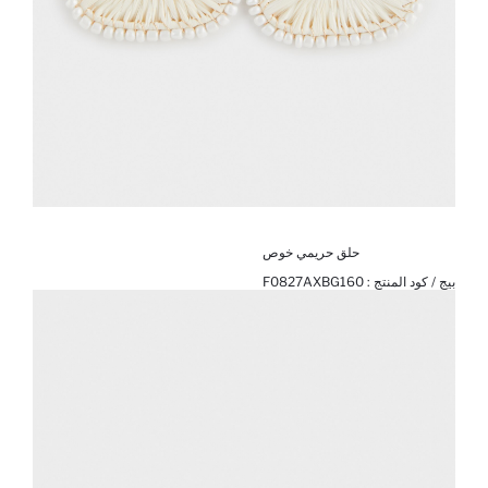
حلق حريمي خوص
بيج / كود المنتج :
F0827AXBG160