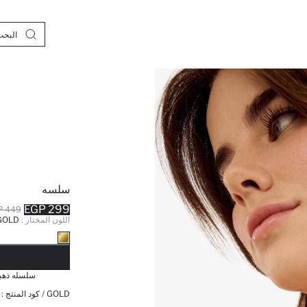
سلسه
299 EGP
449 EGP
اللون المختار :
GOLD
نف
سلسله ذهب
GOLD / كود المنتج :