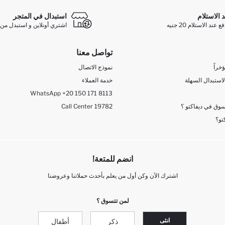
د الاستلام
استبدال في المتجر
ند الاستلام 20 جنيه
اشتري أونلاين و استبدل من 
تواصل معنا
خراً
نموذج الاتصال
لاستبدال السهلة
خدمة العملاء
WhatsApp +20 150 171 8113
وق في ديفاكتو ؟
Call Center 19782
تو؟
انضم للمتعة!
اشترك الآن وكن أول من يعلم بأحدث حملاتنا وعروضنا
لمن تتسوق ؟
انثى
ذكر
أطفال