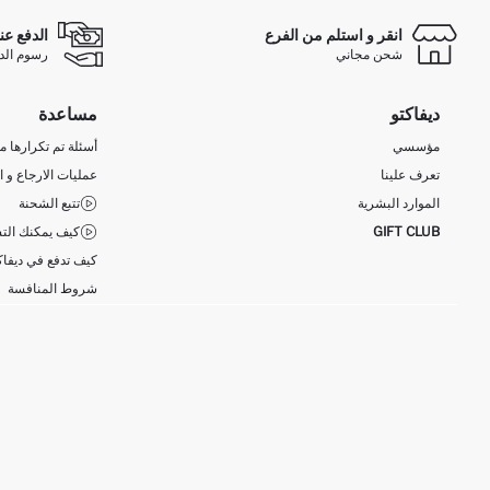
انقر و استلم من الفرع
الدفع عن
شحن مجاني
رسوم الدفع ع
ديفاكتو
مساعدة
مؤسسي
أسئلة تم تكرارها مؤ
تعرف علينا
عمليات الارجاع و ا
الموارد البشرية
تتبع الشحنة
GIFT CLUB
كيف يمكنك التس
كيف تدفع في ديفاك
شروط المنافسة