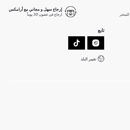
إرجاع سهل و مجاني مع أرامكس
المتجر
ارجاع في غضون 30 يوماً
تابع
تغيير البلد