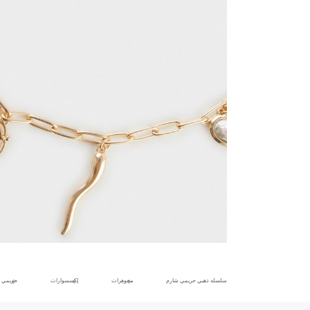
سلسله ذهبي حريمي شارم
مجوهرات
إكسسوارات
حريمي