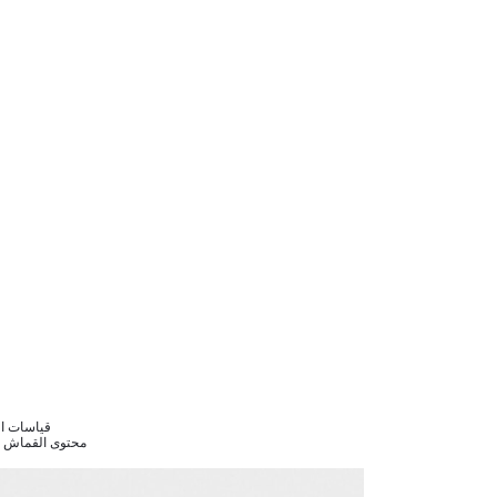
قياسات الموديل - 82/63/90
محتوى القماش : بلاستيك 30%,سبائك