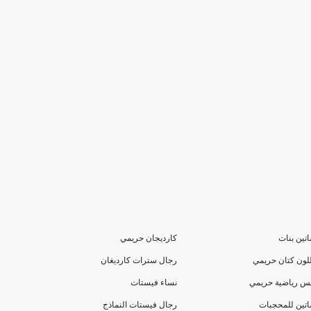
تين بنات
كارديجان حريمي
لون كتان حريمي
رجال سترات كارديغان
بس رياضية حريمي
نساء فيستات
تين للمحجبات
رجال فيستات النماذج