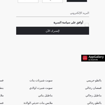
البريد الإلكتروني
أوافق على سياسة السرية
!إشترك الآن
بالطو حريمي
سويت شيرتات بنات
فسا
قمصان رجالي
سويت شيرت اولادي
بنط
بناطيل رجالي
بناطيل بناتي
ملا
بالطو رجالي
ملابس بنات حديثي الولادة
فسا