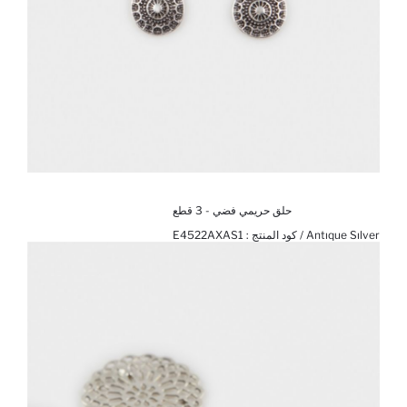
حلق حريمي فضي - 3 قطع
Antıque Sılver / كود المنتج :
E4522AXAS1